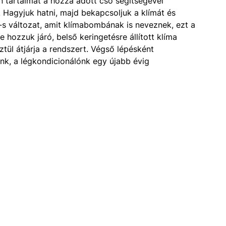
n tartalmát a hozzá adott cső segítségével
 Hagyjuk hatni, majd bekapcsoljuk a klímát és
y-s változat, amit klímabombának is neveznek, ezt a
 hozzuk járó, belső keringetésre állított klíma
tül átjárja a rendszert. Végső lépésként
unk, a légkondicionálónk egy újabb évig