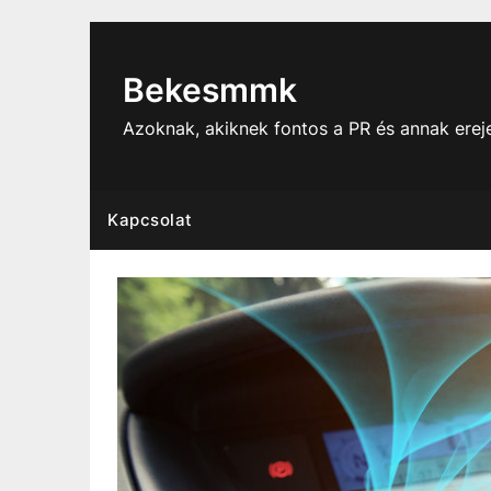
Skip
to
content
Bekesmmk
Azoknak, akiknek fontos a PR és annak ere
Kapcsolat