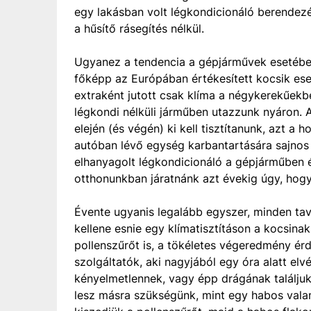
egy lakásban volt légkondicionáló berendezé
a hűsítő rásegítés nélkül.
Ugyanez a tendencia a gépjárművek esetébe
főképp az Európában értékesített kocsik es
extraként jutott csak klíma a négykerekűekb
légkondi nélküli járműben utazzunk nyáron. A
elején (és végén) ki kell tisztítanunk, azt a
autóban lévő egység karbantartására sajnos 
elhanyagolt légkondicionáló a gépjárműben 
otthonunkban járatnánk azt évekig úgy, hogy 
Évente ugyanis legalább egyszer, minden tav
kellene esnie egy klímatisztításon a kocsinak 
pollenszűrőt is, a tökéletes végeredmény é
szolgáltatók, aki nagyjából egy óra alatt elv
kényelmetlennek, vagy épp drágának találjuk
lesz másra szükségünk, mint egy habos valami