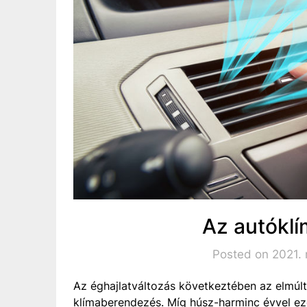
Az autókl
Posted on 2021. 
Az éghajlatváltozás következtében az elmúlt
klímaberendezés. Míg húsz-harminc évvel ez