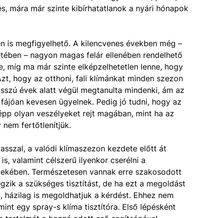
s, mára már szinte kibírhatatlanok a nyári hónapok
n is megfigyelhető. A kilencvenes években még –
etében – nagyon magas felár ellenében rendelhető
e, míg ma már szinte elképzelhetetlen lenne, hogy
zt, hogy az otthoni, fali klímánkat minden szezon
 hosszú évek alatt végül megtanulta mindenki, ám az
fájóan kevesen ügyelnek. Pedig jó tudni, hogy az
épp olyan veszélyeket rejt magában, mint ha az
nem fertőtlenítjük.
asszal, a valódi klímaszezon kezdete előtt át
is, valamint célszerű ilyenkor cserélni a
rdekében. Természetesen vannak erre szakosodott
égzik a szükséges tisztítást, de ha ezt a megoldást
, házilag is megoldhatjuk a kérdést. Ehhez nem
nt egy spray-s klíma tisztítóra. Első lépésként