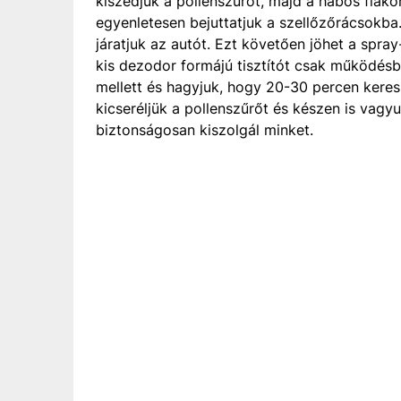
kiszedjük a pollenszűrőt, majd a habos flako
egyenletesen bejuttatjuk a szellőzőrácsokba.
járatjuk az autót. Ezt követően jöhet a spra
kis dezodor formájú tisztítót csak működésbe
mellett és hagyjuk, hogy 20-30 percen keresz
kicseréljük a pollenszűrőt és készen is vagy
biztonságosan kiszolgál minket.