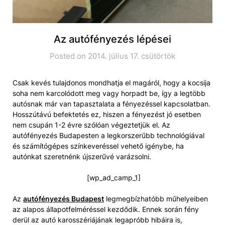
Az autófényezés lépései
Posted on 2014. július 17. csütörtök
Csak kevés tulajdonos mondhatja el magáról, hogy a kocsija
soha nem karcolódott meg vagy horpadt be, így a legtöbb
autósnak már van tapasztalata a fényezéssel kapcsolatban.
Hosszútávú befektetés ez, hiszen a fényezést jó esetben
nem csupán 1-2 évre szólóan végeztetjük el. Az
autófényezés Budapesten a legkorszerűbb technológiával
és számítógépes színkeveréssel vehető igénybe, ha
autónkat szeretnénk újszerűvé varázsolni.
[wp_ad_camp_1]
Az
autófényezés Budapest
legmegbízhatóbb műhelyeiben
az alapos állapotfelméréssel kezdődik. Ennek során fény
derül az autó karosszériájának legapróbb hibáira is,