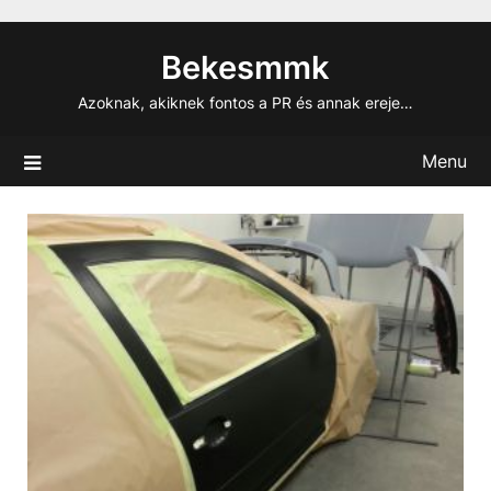
Skip
to
Bekesmmk
content
Azoknak, akiknek fontos a PR és annak ereje…
Menu