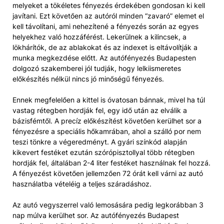
melyeket a tökéletes fényezés érdekében gondosan ki kell
javítani. Ezt követően az autóról minden “zavaró” elemet el
kell távolítani, ami nehezítené a fényezés során az egyes
helyekhez való hozzáférést. Lekerülnek a kilincsek, a
lökhárítók, de az ablakokat és az indexet is eltávolítják a
munka megkezdése előtt. Az autófényezés Budapesten
dolgozó szakemberei jól tudják, hogy lelkiismeretes
előkészítés nélkül nincs jó minőségű fényezés.
Ennek megfelelően a kittel is óvatosan bánnak, mivel ha túl
vastag rétegben hordják fel, egy idő után az elválik a
bázisfémtől. A precíz előkészítést követően kerülhet sor a
fényezésre a speciális hőkamrában, ahol a szálló por nem
teszi tönkre a végeredményt. A gyári színkód alapján
kikevert festéket ezután szórópisztollyal több rétegben
hordják fel, általában 2-4 liter festéket használnak fel hozzá.
A fényezést követően jellemzően 72 órát kell várni az autó
használatba vételéig a teljes száradáshoz.
Az autó vegyszerrel való lemosására pedig legkorábban 3
nap múlva kerülhet sor. Az autófényezés Budapest