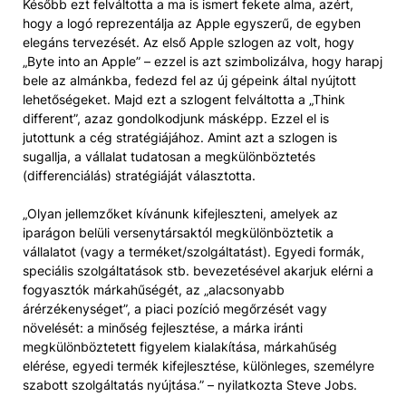
Később ezt felváltotta a ma is ismert fekete alma, azért,
hogy a logó reprezentálja az Apple egyszerű, de egyben
elegáns tervezését. Az első Apple szlogen az volt, hogy
„Byte into an Apple” – ezzel is azt szimbolizálva, hogy harapj
bele az almánkba, fedezd fel az új gépeink által nyújtott
lehetőségeket. Majd ezt a szlogent felváltotta a „Think
different”, azaz gondolkodjunk másképp. Ezzel el is
jutottunk a cég stratégiájához. Amint azt a szlogen is
sugallja, a vállalat tudatosan a megkülönböztetés
(differenciálás) stratégiáját választotta.
„Olyan jellemzőket kívánunk kifejleszteni, amelyek az
iparágon belüli versenytársaktól megkülönböztetik a
vállalatot (vagy a terméket/szolgáltatást). Egyedi formák,
speciális szolgáltatások stb. bevezetésével akarjuk elérni a
fogyasztók márkahűségét, az „alacsonyabb
árérzékenységet”, a piaci pozíció megőrzését vagy
növelését: a minőség fejlesztése, a márka iránti
megkülönböztetett figyelem kialakítása, márkahűség
elérése, egyedi termék kifejlesztése, különleges, személyre
szabott szolgáltatás nyújtása.” – nyilatkozta Steve Jobs.