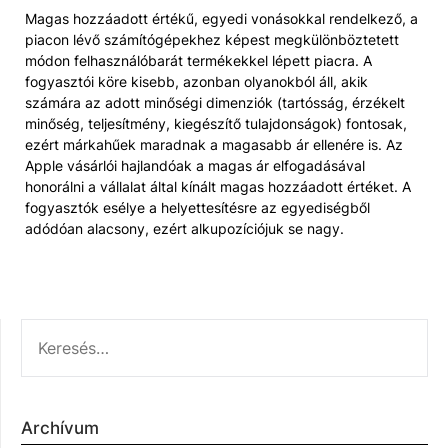
Magas hozzáadott értékű, egyedi vonásokkal rendelkező, a
piacon lévő számítógépekhez képest megkülönböztetett
módon felhasználóbarát termékekkel lépett piacra. A
fogyasztói köre kisebb, azonban olyanokból áll, akik
számára az adott minőségi dimenziók (tartósság, érzékelt
minőség, teljesítmény, kiegészítő tulajdonságok) fontosak,
ezért márkahűek maradnak a magasabb ár ellenére is. Az
Apple vásárlói hajlandóak a magas ár elfogadásával
honorálni a vállalat által kínált magas hozzáadott értéket. A
fogyasztók esélye a helyettesítésre az egyediségből
adódóan alacsony, ezért alkupozíciójuk se nagy.
KERESÉS:
Archívum