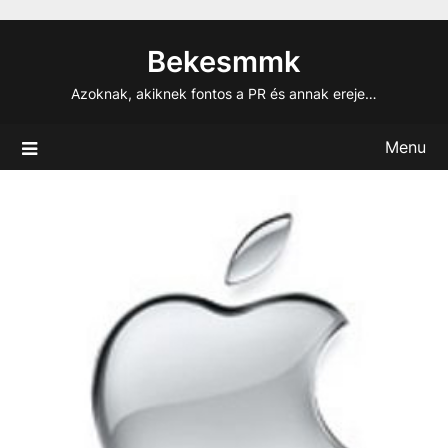
Skip
to
Bekesmmk
content
Azoknak, akiknek fontos a PR és annak ereje…
Menu