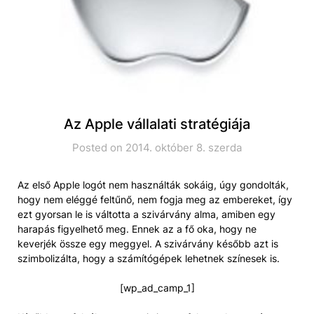
Az Apple vállalati stratégiája
Posted on 2014. október 8. szerda
Az első Apple logót nem használták sokáig, úgy gondolták,
hogy nem eléggé feltűnő, nem fogja meg az embereket, így
ezt gyorsan le is váltotta a szivárvány alma, amiben egy
harapás figyelhető meg. Ennek az a fő oka, hogy ne
keverjék össze egy meggyel. A szivárvány később azt is
szimbolizálta, hogy a számítógépek lehetnek színesek is.
[wp_ad_camp_1]