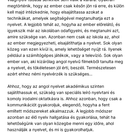
megtörténik, hogy az ember csak későn jön rá erre, és külön
kell majd intézkednie, hogy elsajátítassa azokat a
technikákat, amelyek segítségével megtanulhatja ezt a
nyelvet. A legjobb tehát az, hogyha az ember előrelátó, és
igyekszik már az iskolában odafigyelni, és megtanulni azt,
amire szüksége van. Azonban nem csak az iskola az, ahol
az ember megjegyezheti, elsajátíthatja a nyelvet. Sok olyan
közeg van ezen kívül is, amely lehetőséget nyújt rá. Ilyenek
például a számítógépes játékok, vagy a televízió. Sok olyan
ember van, aki kizárólag angol nyelvű filmekből tanulta meg
a nyelvet, és tökéletesen jól érti, beszéli. Természetesen
azért ehhez némi nyelvérzék is szükséges…
Ahhoz, hogy az angol nyelvet akadémikus szinten
sajátíthassuk el, szükség van speciális leíró nyelvtani és
komoly irodalmi oktatkásra is. Ahhoz azonban, hogy csak a
kommunikációt gyakoroljuk, elegendő, hogyha a fent
említett módszereket alkalmazzuk. A legjobb módszer
azonban az élő nyelv hallgatása és gyakorlása, tehát ha
lehetőségünk van olyan közegbe menni egy időre, ahol
használják a nyelvet, és mi is gyakorolhatjuk.