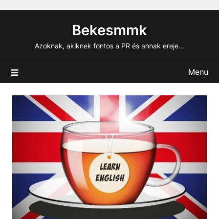
Skip
to
Bekesmmk
content
Azoknak, akiknek fontos a PR és annak ereje…
Menu