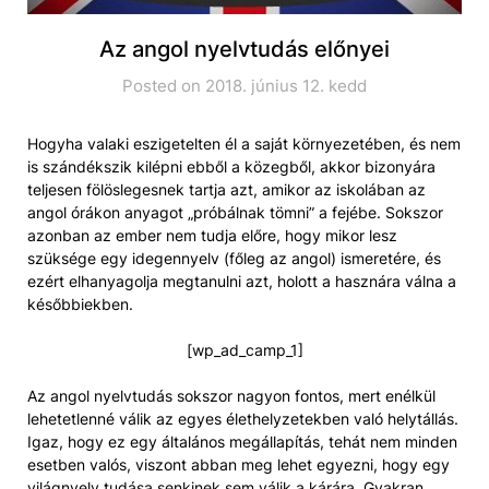
Az angol nyelvtudás előnyei
Posted on 2018. június 12. kedd
Hogyha valaki eszigetelten él a saját környezetében, és nem
is szándékszik kilépni ebből a közegből, akkor bizonyára
teljesen fölöslegesnek tartja azt, amikor az iskolában az
angol órákon anyagot „próbálnak tömni” a fejébe. Sokszor
azonban az ember nem tudja előre, hogy mikor lesz
szüksége egy idegennyelv (főleg az angol) ismeretére, és
ezért elhanyagolja megtanulni azt, holott a hasznára válna a
későbbiekben.
[wp_ad_camp_1]
Az angol nyelvtudás sokszor nagyon fontos, mert enélkül
lehetetlenné válik az egyes élethelyzetekben való helytállás.
Igaz, hogy ez egy általános megállapítás, tehát nem minden
esetben valós, viszont abban meg lehet egyezni, hogy egy
világnyelv tudása senkinek sem válik a kárára. Gyakran