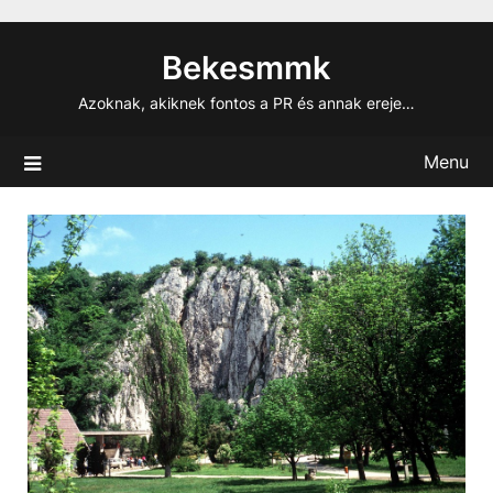
Skip
to
Bekesmmk
content
Azoknak, akiknek fontos a PR és annak ereje…
Menu