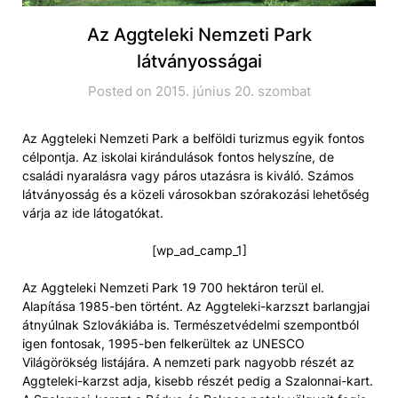
Az Aggteleki Nemzeti Park
látványosságai
Posted on 2015. június 20. szombat
Az Aggteleki Nemzeti Park a belföldi turizmus egyik fontos
célpontja. Az iskolai kirándulások fontos helyszíne, de
családi nyaralásra vagy páros utazásra is kiváló. Számos
látványosság és a közeli városokban szórakozási lehetőség
várja az ide látogatókat.
[wp_ad_camp_1]
Az Aggteleki Nemzeti Park 19 700 hektáron terül el.
Alapítása 1985-ben történt. Az Aggteleki-karzszt barlangjai
átnyúlnak Szlovákiába is. Természetvédelmi szempontból
igen fontosak, 1995-ben felkerültek az UNESCO
Világörökség listájára. A nemzeti park nagyobb részét az
Aggteleki-karzst adja, kisebb részét pedig a Szalonnai-kart.