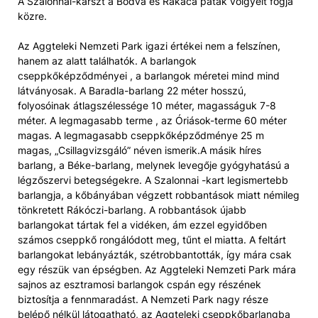
A Szalonnai-karszt a Bódva és Rakaca patak völgyeit fogja
közre.
Az Aggteleki Nemzeti Park igazi értékei nem a felszínen,
hanem az alatt találhatók. A barlangok
cseppkőképződményei , a barlangok méretei mind mind
látványosak. A Baradla-barlang 22 méter hosszú,
folyosóinak átlagszélessége 10 méter, magasságuk 7-8
méter. A legmagasabb terme , az Óriások-terme 60 méter
magas. A legmagasabb cseppkőképződménye 25 m
magas, „Csillagvizsgáló” néven ismerik.A másik híres
barlang, a Béke-barlang, melynek levegője gyógyhatású a
légzőszervi betegségekre. A Szalonnai -kart legismertebb
barlangja, a kőbányában végzett robbantások miatt némileg
tönkretett Rákóczi-barlang. A robbantások újabb
barlangokat tártak fel a vidéken, ám ezzel egyidőben
számos cseppkő rongálódott meg, tűnt el miatta. A feltárt
barlangokat lebányázták, szétrobbantották, így mára csak
egy részük van épségben. Az Aggteleki Nemzeti Park mára
sajnos az esztramosi barlangok cspán egy részének
biztosítja a fennmaradást. A Nemzeti Park nagy része
belépő nélkül látogatható, az Aggteleki cseppkőbarlangba