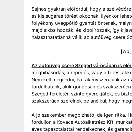
Sajnos gyakran előfordul, hogy a szélvédőre
és kis sugaras törést okoznak. Ilyenkor lehet
folyékony üvegpótló gyantát öntenek, melyn
majd síkba hozzák, és kipolírozzák, így kija
halaszthatatlanná válik az autóüveg csere S
[wp_
Az autóüveg csere Szeged városában is elér
meghibásodás, a repedés, vagy a törés, akkor
Nem kell megijedni, ha rákényszerülünk az 
fordulhatunk, akik gondosan és szakszerűen
Szeged területén szinte gyerekjáték, és biz
szakszerűen szerelnek be anélkül, hogy megs
A jó szakember megbízható, de igen ritka. H
forduljon a Kovács Autóalkatrész Kft. munka
éves tapasztalattal rendelkeznek, és garanci