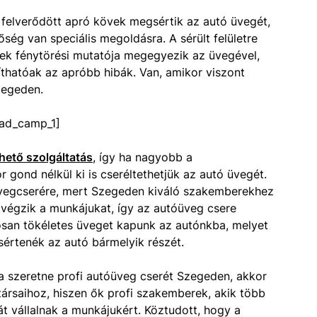
 felverődött apró kövek megsértik az autó üvegét,
őség van speciális megoldásra. A sérült felületre
ek fénytörési mutatója megegyezik az üvegével,
víthatóak az apróbb hibák. Van, amikor viszont
zegeden.
ad_camp_1]
hető szolgáltatás
, így ha nagyobb a
 gond nélkül ki is cseréltethetjük az autó üvegét.
üvegcserére, mert Szegeden kiváló szakemberekhez
 végzik a munkájukat, így az autóüveg csere
tosan tökéletes üveget kapunk az autónkba, melyet
értenék az autó bármelyik részét.
a szeretne profi autóüveg cserét Szegeden, akkor
társaihoz, hiszen ők profi szakemberek, akik több
át vállalnak a munkájukért. Köztudott, hogy a