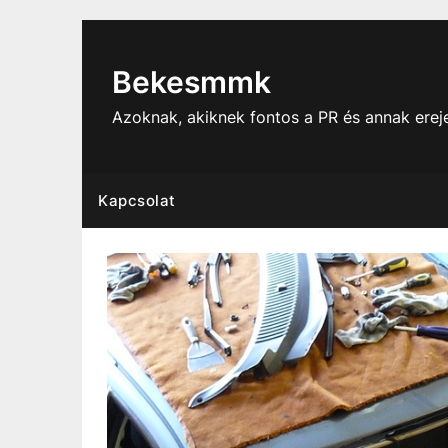
Skip
to
content
Bekesmmk
Azoknak, akiknek fontos a PR és annak ere
Kapcsolat