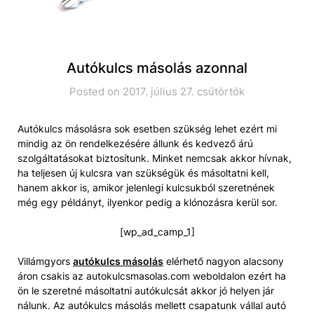
Autókulcs másolás azonnal
Posted on 2017. július 27. csütörtök
Autókulcs másolásra sok esetben szükség lehet ezért mi
mindig az ön rendelkezésére állunk és kedvező árú
szolgáltatásokat biztosítunk. Minket nemcsak akkor hívnak,
ha teljesen új kulcsra van szükségük és másoltatni kell,
hanem akkor is, amikor jelenlegi kulcsukból szeretnének
még egy példányt, ilyenkor pedig a klónozásra kerül sor.
[wp_ad_camp_1]
Villámgyors
autókulcs másolás
elérhető nagyon alacsony
áron csakis az autokulcsmasolas.com weboldalon ezért ha
ön le szeretné másoltatni autókulcsát akkor jó helyen jár
nálunk. Az autókulcs másolás mellett csapatunk vállal autó