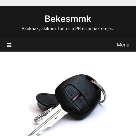
Skip
to
Bekesmmk
content
Azoknak, akiknek fontos a PR és annak ereje…
Menu