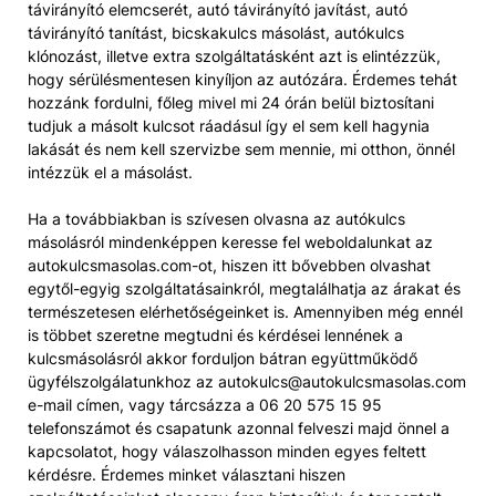
távirányító elemcserét, autó távirányító javítást, autó
távirányító tanítást, bicskakulcs másolást, autókulcs
klónozást, illetve extra szolgáltatásként azt is elintézzük,
hogy sérülésmentesen kinyíljon az autózára. Érdemes tehát
hozzánk fordulni, főleg mivel mi 24 órán belül biztosítani
tudjuk a másolt kulcsot ráadásul így el sem kell hagynia
lakását és nem kell szervizbe sem mennie, mi otthon, önnél
intézzük el a másolást.
Ha a továbbiakban is szívesen olvasna az autókulcs
másolásról mindenképpen keresse fel weboldalunkat az
autokulcsmasolas.com-ot, hiszen itt bővebben olvashat
egytől-egyig szolgáltatásainkról, megtalálhatja az árakat és
természetesen elérhetőségeinket is. Amennyiben még ennél
is többet szeretne megtudni és kérdései lennének a
kulcsmásolásról akkor forduljon bátran együttműködő
ügyfélszolgálatunkhoz az autokulcs@autokulcsmasolas.com
e-mail címen, vagy tárcsázza a 06 20 575 15 95
telefonszámot és csapatunk azonnal felveszi majd önnel a
kapcsolatot, hogy válaszolhasson minden egyes feltett
kérdésre. Érdemes minket választani hiszen