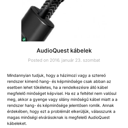
AudioQuest kábelek
Posted on 2016. január 23. szombat
Mindannyian tudjuk, hogy a házimozi vagy a sztereó
rendszer kimenő hang- és képminősége csak abban az
esetben lehet tökéletes, ha a rendelkezésre álló kábel
megfelelő minőséget képvisel. Ha ez a feltétel nem valósul
meg, akkor a gyenge vagy silány minőségű kábel miatt a a
rendszer hang- és képminősége jelentősen romlik. Annak
érdekében, hogy ezt a problémát elkerüljük, válasszunk a
magas minőségi elvárásoknak is megfelelő AudioQuest
kábeleket.