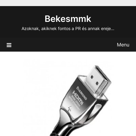
Skip
to
Bekesmmk
content
Azoknak, akiknek fontos a PR és annak ereje…
Menu