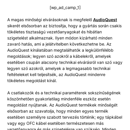
[wp_ad_camp_1]
A magas minőségi elvárásoknak is megfelelő
AudioQuest
sikerét elsősorban az biztosítja, hogy a gyártás során csakis
tökéletes tisztaságú vezetőanyagokat és hibátlan
szigetelést alkalmaznak. Ilyen módon kizárható minden
zavaró hatás, ami a jelátvitelben következhetne be. Az
AudioQuest kínálatában megtalálhatók a legkülönfélébb
megoldások; legyen szó azokról a kábelekről, amelyek
esetében csupán alacsony technikai elvárásról van szó vagy
legyen szó azokról, amelyek a legmagasabb technikai
feltételeket kell teljesítsék, az AudioQuest mindenre
tökéletes megoldást kínál.
A csatlakozók és a technikai paraméterek sokszínűségének
köszönhetően gyakorlatilag mindenféle eszköz esetén
megoldást nyújtanak. Az AudioQuest termékek minőségét
elsősorban az szavatolja, hogy minden egyes termék
esetében személyre szabott tervezés történik; egy tápkábel
vagy egy OFC kábel esetében természetesen más
vezetőanyagra és más szigetelésre van szükség. Minden