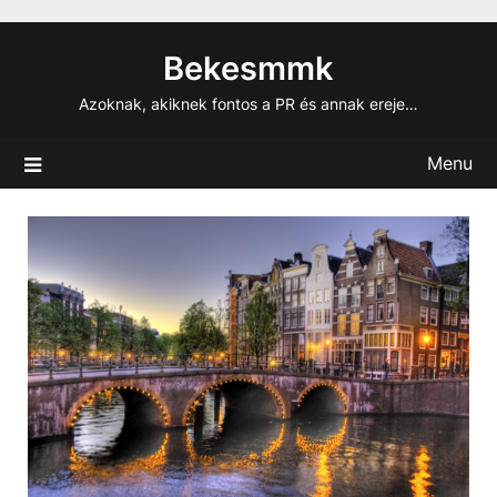
Skip
to
Bekesmmk
content
Azoknak, akiknek fontos a PR és annak ereje…
Menu