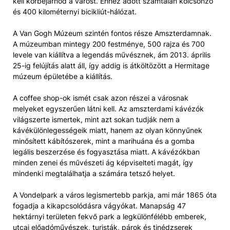
kell körbejárnod a várost. Ehhez adott számtalan kölcsönző
és 400 kilométernyi bicikliút-hálózat.
A Van Gogh Múzeum szintén fontos része Amszterdamnak.
A múzeumban mintegy 200 festménye, 500 rajza és 700
levele van kiállítva a legendás művésznek, ám 2013. április
25-ig felújítás alatt áll, így addig is átköltözött a Hermitage
múzeum épületébe a kiállítás.
A coffee shop-ok ismét csak azon részei a városnak
melyeket egyszerűen látni kell. Az amszterdami kávézók
világszerte ismertek, mint azt sokan tudják nem a
kávékülönlegességeik miatt, hanem az olyan könnyűnek
minősített kábítószerek, mint a marihuána és a gomba
legális beszerzése és fogyasztása miatt. A kávézókban
minden zenei és művészeti ág képviselteti magát, így
mindenki megtalálhatja a számára tetsző helyet.
A Vondelpark a város legismertebb parkja, ami már 1865 óta
fogadja a kikapcsolódásra vágyókat. Manapság 47
hektárnyi területen fekvő park a legkülönfélébb emberek,
utcai előadóművészek, turisták, párok és tinédzserek