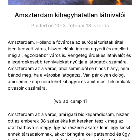
Amszterdam kihagyhatatlan látnivalói
Posted on 2013. február 13. szerda
Amszterdam, Hollandia fővárosa az európai turisták által
igen kedvelt város, hiszen élénk, igazán egyedi és emellett
még a „legzöldebb” város is. Rengeteg érdekes látnivalót és
a legérdekesebb tennivalókat nyújtja a látogatók számára.
Amszterdam az a város, ahol semmiből se nincs hiány, nem
bánod meg, ha a városba látogatsz. Van pár olyan dolog,
ami semmiképp nem lehet kihagyni és amit most felsorolunk
olvasóink számára.
[wp_ad_camp_1]
Amszterdam az a város, ami igazi bicikliparadicsom, hiszen
ott az emberek 38 százaléka két keréken teszik meg az
utat bárhová is megy. Így ha részese akarsz lenni egy kicsit
ennek társadalomnak, akkor bringára kell pattannod és úgy