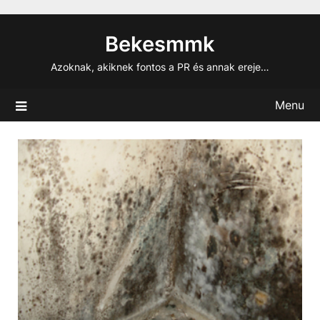
Skip
to
Bekesmmk
content
Azoknak, akiknek fontos a PR és annak ereje…
Menu