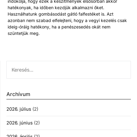
indokolja, hogy ezek a készítmények elsősorban akkor
hatékonyak, ha időben kezdjük alkalmazni őket.
Használhatunk gombásodást gátló falfestéket is. Azt
azonban nem szabad elfelejteni, hogy a vegyi kezelés csak
ideig-óráig hatékony, ha a penészesedés okát nem
szüntetjük meg.
KERESÉS:
Archívum
2026. július
(2)
2026. június
(2)
2026. április
(2)