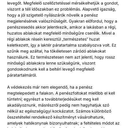
levegőt. Megfelelő szellőztetéssel mérsékelhetjük a gondot,
viszont a téli időszakban ez problémás. Alapvető igazság,
hogy a jól szigetelő nyílászárók növelik a penész
megjelenésének valószínűségét. Gyakran előfordul, hogy a
penészesedés akkor jelentkezik, amikor a lakásban a régi,
huzatos ablakokat megfelelő minőségűre cserélik. Mivel a
régi ablakok résein keresztül „természetes” huzat
keletkezett, így a laktér páratartalma szabályozva volt. Ez
szűnik meg azáltal, ha tökéletesen záródó ablakokat
használunk. Ez természetesen nem azt jelenti, hogy rossz
minőségű ablakokra lenne szükségünk, viszont
gondoskodnunk kell a beltéri levegő megfelelő
páratartalmáról.
A védekezés már nem elegendő, ha a penész
megtelepedett a falakon. A penészfoltokat mielőbb el kell
tüntetni; egyrészt a továbbterjedésüket meg kell
akadályoznunk, másrészről pedig nem hagyhatjuk szó
nélkül az egészségügyi kockázatot. Számos különböző
összetétellel rendelkező készítményt vásárolhatunk,
amelyek hatékonynak bizonyulhatnak; a feltételes módot az