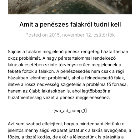
Amit a penészes falakról tudni kell
Posted on 2015. november 12. csütörtök
Sajnos a falakon megjelenő penész rengeteg háztartásban
okoz problémát. A nagy páratartalommal rendelkező
lakások esetében szinte törvényszerűen megjelennek a
fekete foltok a falakon. A penészesedés nem csak a régi
házakban jelenthet problémát, ahol a felnedvesedő falak,
illetve a rossz nedvesség szigetelés a probléma fő forrása,
hanem az újabb lakásokban is, ahol legtöbbször a
huzatmentesség vezet a penész megjelenéséhez.
[wp_ad_camp_1]
Azt sem szabad elfelejteni, hogy a mindennapi életünkkel
jelentős mennyiségű vízpárát juttatunk a lakás levegőjébe; a
főzés, a tisztálkodás, de akár a lélegzetünk is párásítja a