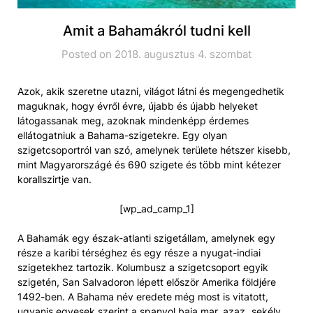
Amit a Bahamákról tudni kell
Posted on 2018. augusztus 4. szombat
Azok, akik szeretne utazni, világot látni és megengedhetik
maguknak, hogy évről évre, újabb és újabb helyeket
látogassanak meg, azoknak mindenképp érdemes
ellátogatniuk a Bahama-szigetekre. Egy olyan
szigetcsoportról van szó, amelynek területe hétszer kisebb,
mint Magyarországé és 690 szigete és több mint kétezer
korallszirtje van.
[wp_ad_camp_1]
A Bahamák egy észak-atlanti szigetállam, amelynek egy
része a karibi térséghez és egy része a nyugat-indiai
szigetekhez tartozik. Kolumbusz a szigetcsoport egyik
szigetén, San Salvadoron lépett először Amerika földjére
1492-ben. A Bahama név eredete még most is vitatott,
ugyanis egyesek szerint a spanyol baja mar, azaz „sekély