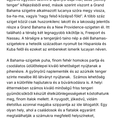
tenger” kifejezésből ered, mások szerint viszont a Grand
Bahama szigetre alkalmazott lucanya szóra megy vissza,
ba-ha-ma, vagyis “nagy felső középső föld”. A több száz
sziget közül csak huszonkilenc lakott és a lakosság jelentős
része a Grand Bahama és a New Providence-szigeten él. Itt
található a térség két legnagyobb kikötője is, Freeport és
Nassau. A térségre a tengerjáró taino nép a déli Bahamas-
szigetekre a hetedik században nyomult be Hispaniola és
Kuba felől és ezeket az embereket ismerik lucayan néven.
A Bahama-szigetek puha, finom fehér homokos partja és
csodálatos üdülőtelepei kiváló lehetőséget nyújtanak a
pihenésre. A gyönyörű naplementék és az azúrkék tenger
szinte mesébe illő látványt nyújtanak. Számos lehetőség
van a különféle hajóutakra és a búvárkodásra is. A helyi
éttermekben számos kiváló minőségű friss tengeri
gyümölcsökből készült ételkülönlegességeket kóstolhatunk
meg, finom italok mellett. A nyugodt, jókedvű, vidám
életstílus azonnal magába szippantja az ide látogatót. Egy
olyan hely, ahol a családosok és a fiatalok egyaránt
megtalálhatják a számukra megfelelő helyszíneket,