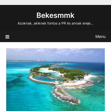
Skip
to
Bekesmmk
content
Azoknak, akiknek fontos a PR és annak ereje…
Menu