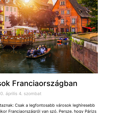
osok Franciaországban
. április 4. szombat
taznak: Csak a legfontosabb városok leghíresebb
amikor Franciaországról van szó. Persze, hogy Párizs