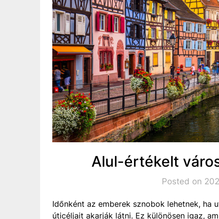
Alul-értékelt vár
Posted on 2020
Időnként az emberek sznobok lehetnek, ha u
úticéljait akarják látni. Ez különösen igaz, 