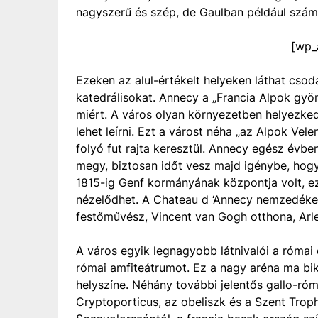
nagyszerű és szép, de Gaulban például számo
[wp_
Ezeken az alul-értékelt helyeken láthat csodá
katedrálisokat. Annecy a „Francia Alpok gyö
miért. A város olyan környezetben helyezke
lehet leírni. Ezt a várost néha „az Alpok Vel
folyó fut rajta keresztül. Annecy egész évben
megy, biztosan időt vesz majd igénybe, hogy 
1815-ig Genf kormányának központja volt, e
nézelődhet. A Chateau d ‘Annecy nemzedékek 
festőművész, Vincent van Gogh otthona, Arle
A város egyik legnagyobb látnivalói a római
római amfiteátrumot. Ez a nagy aréna ma bik
helyszíne. Néhány további jelentős gallo-róm
Cryptoporticus, az obeliszk és a Szent Tro