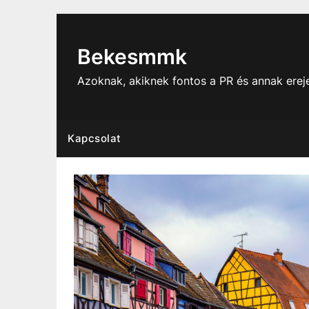
Skip
to
content
Bekesmmk
Azoknak, akiknek fontos a PR és annak ere
Kapcsolat