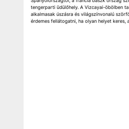
Spanyolországtól, a francia baszk ország szí
tengerparti üdülőhely. A Vizcayai-öbölben tal
alkalmasak úszásra és világszínvonalú szörföl
érdemes fellátogatni, ha olyan helyet keres, 