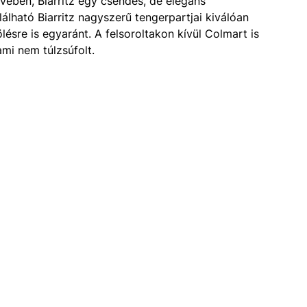
vében, Biarritz egy csendes, de elegáns
álható Biarritz nagyszerű tengerpartjai kiválóan
ésre is egyaránt. A felsoroltakon kívül Colmart is
ami nem túlzsúfolt.