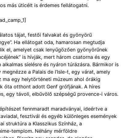
s más úticélt is érdemes fellátogatni.
ad_camp_1]
latos tájat, festői falvakat és gyönyörű
ngye”. Ha ellátogat oda, hamarosan megtudja
dik el, amelyet csak lenyűgözően gyönyörűnek
encéjének” is hívják, mert három csatorna és egy
 alkalmas síelésre és nyáron túrázásra. Bármikor is
megnézze a Palais de l’Isle-t, egy várat, amely
z ma egy helytörténeti múzeum ahol órákig
óta otthont adott Genf grófjának. A híres
s, egy távoli, elbűvölő szépségű provence-i város.
 építészet fennmaradt maradványai, ideértve a
aviadal, fesztivál és egyéb különleges események
ai struktúra a Klasszikus Színház, a
phime-templom. Néhány mérföldre