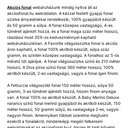
Akciós fonal
webáruházunk mindig nyitva áll az
akciosfonal.hu weboldalon. A kézzel festett gyapjú fonal
szürke árnyalatokkal rendelkezik, 100% gyapjúból készült
és 50 gramm a súlya. A fonal közepes vastagságú, 4-es
tűméret ajánlott hozzá, és a fonal maga száz méter hosszú,
ráadásul most 20%-os kedvezménnyel kapható
webáruházunkban. A Favorite világosszürke fonal is akciós
áron kapható, a fonal 100% akrilból készült, súlya száz
gramm, és szintén közepes vastagságú. A fonalhoz az 5-ös
méretű tűt ajánljuk. A fonal világosszürke színű és 210 méter
hosszú. A Diva piros színű fonal 360 méter hosszú, 100%
akrilból készült, 2-es vastagságú, vagyis a fonal igen finom.
A Fettuccia világoszöld fonal 150 méter hosszú, súlya 50
gramm, 3-as tűméret ajánlott hozzá, hiszen finom anyagja
van. A fonal 100%-os akrilból készült. A Baby Merino Deluxe
narancs színű fonal merinó gyapjúból és akrilból készült, 150
méter hosszú, 50 gramm súlyú, és vastagsága 2-es, vagyis
nagyon finom. Amennyiben többet szeretne megtudni
ezekről a fonalakról, mindenképp megéri felkeresni
weboldalunkat az akciosfonal.hu-t, hiszen itt talál bővebb