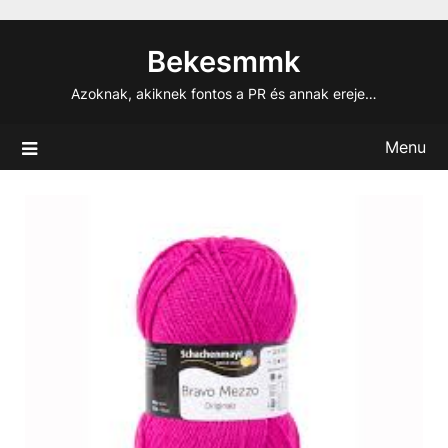
Skip
to
Bekesmmk
content
Azoknak, akiknek fontos a PR és annak ereje…
Menu