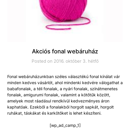
Akciós fonal webáruház
Posted on 2016. október 3. hétfő
Fonal webáruházunkban széles választékú fonal kínálat vár
minden kedves vásárlót, ahol mindenki kedvére válogathat a
babafonalak, a téli fonalak, a nyári fonalak, színátmenetes
fonalak, amigurumi fonalak, valamint a kötőtűk között,
amelyek most ráadásul rendkívül kedvezményes áron
kaphatóak. Ezekből a fonalakból horgolt sapkát, horgolt
ruhákat, táskákat és karkötőket is lehet készíteni.
[wp_ad_camp_1]