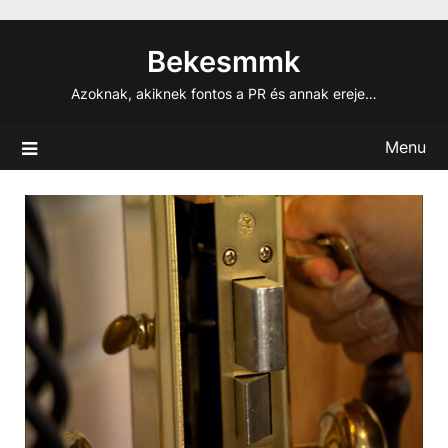
Skip
to
Bekesmmk
content
Azoknak, akiknek fontos a PR és annak ereje…
Menu