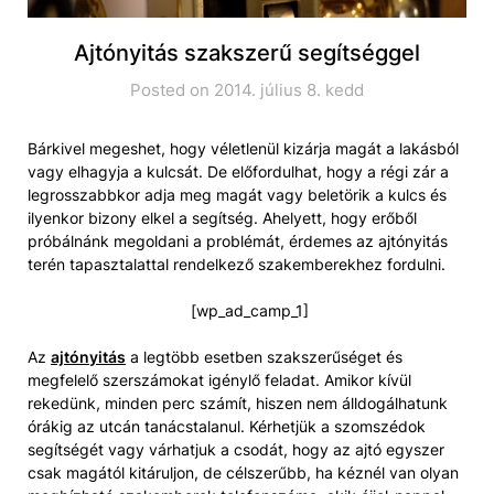
Ajtónyitás szakszerű segítséggel
Posted on 2014. július 8. kedd
Bárkivel megeshet, hogy véletlenül kizárja magát a lakásból
vagy elhagyja a kulcsát. De előfordulhat, hogy a régi zár a
legrosszabbkor adja meg magát vagy beletörik a kulcs és
ilyenkor bizony elkel a segítség. Ahelyett, hogy erőből
próbálnánk megoldani a problémát, érdemes az ajtónyitás
terén tapasztalattal rendelkező szakemberekhez fordulni.
[wp_ad_camp_1]
Az
ajtónyitás
a legtöbb esetben szakszerűséget és
megfelelő szerszámokat igénylő feladat. Amikor kívül
rekedünk, minden perc számít, hiszen nem álldogálhatunk
órákig az utcán tanácstalanul. Kérhetjük a szomszédok
segítségét vagy várhatjuk a csodát, hogy az ajtó egyszer
csak magától kitáruljon, de célszerűbb, ha kéznél van olyan