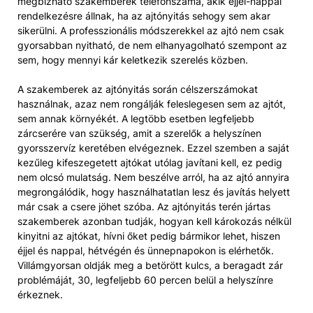
megbízható szakemberek telefonszáma, akik éjjel-nappal
rendelkezésre állnak, ha az ajtónyitás sehogy sem akar
sikerülni. A professzionális módszerekkel az ajtó nem csak
gyorsabban nyitható, de nem elhanyagolható szempont az
sem, hogy mennyi kár keletkezik szerelés közben.
A szakemberek az ajtónyitás során célszerszámokat
használnak, azaz nem rongálják feleslegesen sem az ajtót,
sem annak környékét. A legtöbb esetben legfeljebb
zárcserére van szükség, amit a szerelők a helyszínen
gyorsszervíz keretében elvégeznek. Ezzel szemben a saját
kezűleg kifeszegetett ajtókat utólag javítani kell, ez pedig
nem olcsó mulatság. Nem beszélve arról, ha az ajtó annyira
megrongálódik, hogy használhatatlan lesz és javítás helyett
már csak a csere jöhet szóba. Az ajtónyitás terén jártas
szakemberek azonban tudják, hogyan kell károkozás nélkül
kinyitni az ajtókat, hívni őket pedig bármikor lehet, hiszen
éjjel és nappal, hétvégén és ünnepnapokon is elérhetők.
Villámgyorsan oldják meg a betörött kulcs, a beragadt zár
problémáját, 30, legfeljebb 60 percen belül a helyszínre
érkeznek.