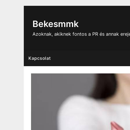
Skip
to
content
Bekesmmk
Azoknak, akiknek fontos a PR és annak ere
Kapcsolat