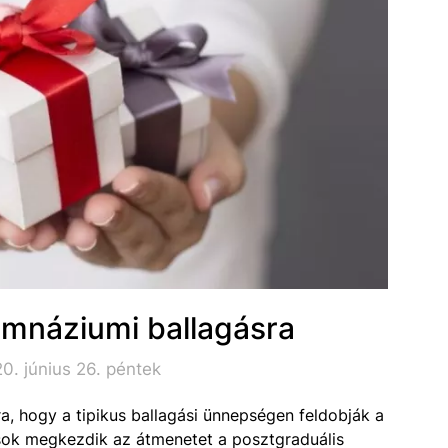
imnáziumi ballagásra
0. június 26. péntek
a, hogy a tipikus ballagási ünnepségen feldobják a
ások megkezdik az átmenetet a posztgraduális