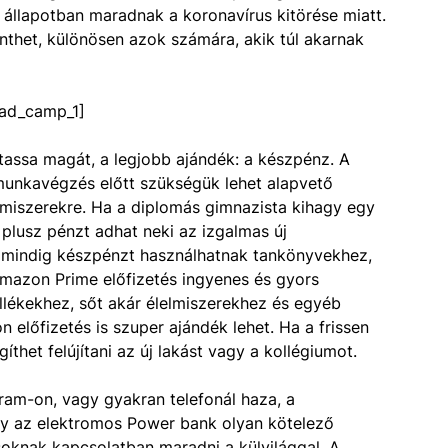
ne állapotban maradnak a koronavírus kitörése miatt.
enthet, különösen azok számára, akik túl akarnak
ad_camp_1]
tassa magát, a legjobb ajándék: a készpénz. A
munkavégzés előtt szükségük lehet alapvető
lelmiszerekre. Ha a diplomás gimnazista kihagy egy
plusz pénzt adhat neki az izgalmas új
 mindig készpénzt használhatnak tankönyvekhez,
 Amazon Prime előfizetés ingyenes és gyors
llékekhez, sőt akár élelmiszerekhez és egyéb
előfizetés is szuper ajándék lehet. Ha a frissen
thet felújítani az új lakást vagy a kollégiumot.
gram-on, vagy gyakran telefonál haza, a
gy az elektromos Power bank olyan kötelező
soknak kapcsolatban maradni a külvilággal. A