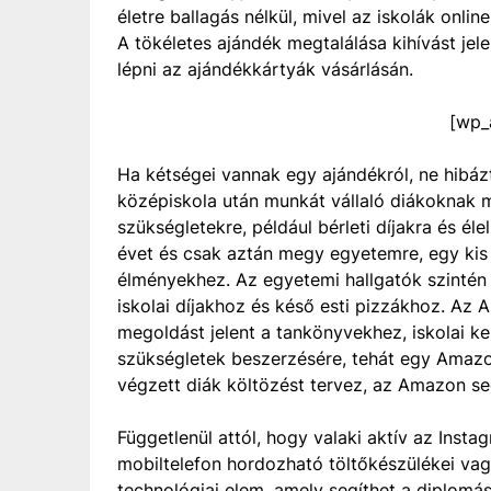
életre ballagás nélkül, mivel az iskolák onli
A tökéletes ajándék megtalálása kihívást jel
lépni az ajándékkártyák vásárlásán.
[wp_
Ha kétségei vannak egy ajándékról, ne hibáz
középiskola után munkát vállaló diákoknak 
szükségletekre, például bérleti díjakra és é
évet és csak aztán megy egyetemre, egy kis 
élményekhez. Az egyetemi hallgatók szintén
iskolai díjakhoz és késő esti pizzákhoz. Az
megoldást jelent a tankönyvekhez, iskolai ke
szükségletek beszerzésére, tehát egy Amazon 
végzett diák költözést tervez, az Amazon segí
Függetlenül attól, hogy valaki aktív az Insta
mobiltelefon hordozható töltőkészülékei va
technológiai elem, amely segíthet a diplomá