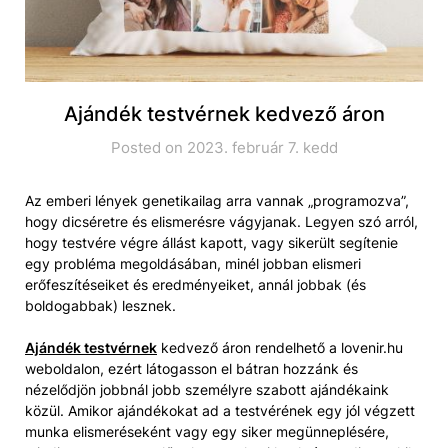
Ajándék testvérnek kedvező áron
Posted on 2023. február 7. kedd
Az emberi lények genetikailag arra vannak „programozva”,
hogy dicséretre és elismerésre vágyjanak. Legyen szó arról,
hogy testvére végre állást kapott, vagy sikerült segítenie
egy probléma megoldásában, minél jobban elismeri
erőfeszítéseiket és eredményeiket, annál jobbak (és
boldogabbak) lesznek.
Ajándék testvérnek
kedvező áron rendelhető a lovenir.hu
weboldalon, ezért látogasson el bátran hozzánk és
nézelődjön jobbnál jobb személyre szabott ajándékaink
közül. Amikor ajándékokat ad a testvérének egy jól végzett
munka elismeréseként vagy egy siker megünneplésére,