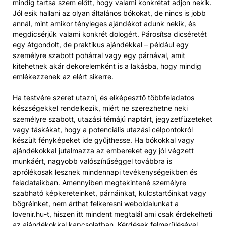
mindig tartsa szem előtt, hogy valami konkrétat adjon nekik.
Jól esik hallani az olyan általános bókokat, de nincs is jobb
annál, mint amikor tényleges ajándékot adunk nekik, és
megdicsérjük valami konkrét dologért. Párosítsa dicséretét
egy átgondolt, de praktikus ajándékkal – például egy
személyre szabott pohárral vagy egy párnával, amit
kitehetnek akár dekorelemként is a lakásba, hogy mindig
emlékezzenek az elért sikerre.
Ha testvére szeret utazni, és elképesztő többfeladatos
készségekkel rendelkezik, miért ne szerezhetne neki
személyre szabott, utazási témájú naptárt, jegyzetfüzeteket
vagy táskákat, hogy a potenciális utazási célpontokról
készült fényképeket ide gyűjthesse. Ha bókokkal vagy
ajándékokkal jutalmazza az embereket egy jól végzett
munkáért, nagyobb valószínűséggel továbbra is
aprólékosak lesznek mindennapi tevékenységeikben és
feladataikban. Amennyiben megtekintené személyre
szabható képkereteinket, párnáinkat, kulcstartóinkat vagy
bögréinket, nem árthat felkeresni weboldalunkat a
lovenir.hu-t, hiszen itt mindent megtalál ami csak érdekelheti
az ajándékokkal kapcsolatban. Kérdések felmerülésével