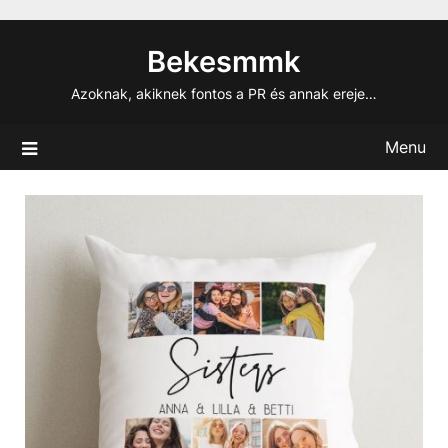
Skip
to
Bekesmmk
content
Azoknak, akiknek fontos a PR és annak ereje…
Menu