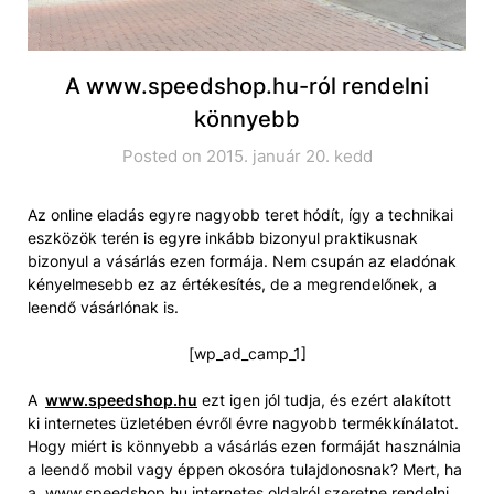
A www.speedshop.hu-ról rendelni
könnyebb
Posted on 2015. január 20. kedd
Az online eladás egyre nagyobb teret hódít, így a technikai
eszközök terén is egyre inkább bizonyul praktikusnak
bizonyul a vásárlás ezen formája. Nem csupán az eladónak
kényelmesebb ez az értékesítés, de a megrendelőnek, a
leendő vásárlónak is.
[wp_ad_camp_1]
A
www.speedshop.hu
ezt igen jól tudja, és ezért alakított
ki internetes üzletében évről évre nagyobb termékkínálatot.
Hogy miért is könnyebb a vásárlás ezen formáját használnia
a leendő mobil vagy éppen okosóra tulajdonosnak? Mert, ha
a www.speedshop.hu internetes oldalról szeretne rendelni,