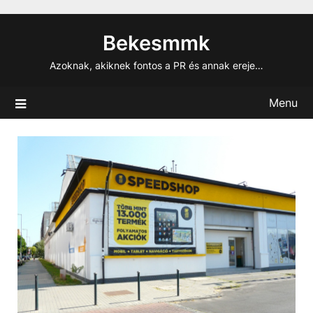
Skip
to
Bekesmmk
content
Azoknak, akiknek fontos a PR és annak ereje…
Menu