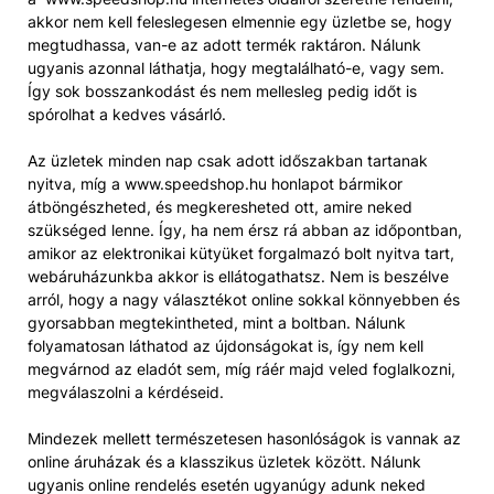
akkor nem kell feleslegesen elmennie egy üzletbe se, hogy
megtudhassa, van-e az adott termék raktáron. Nálunk
ugyanis azonnal láthatja, hogy megtalálható-e, vagy sem.
Így sok bosszankodást és nem mellesleg pedig időt is
spórolhat a kedves vásárló.
Az üzletek minden nap csak adott időszakban tartanak
nyitva, míg a www.speedshop.hu honlapot bármikor
átböngészheted, és megkeresheted ott, amire neked
szükséged lenne. Így, ha nem érsz rá abban az időpontban,
amikor az elektronikai kütyüket forgalmazó bolt nyitva tart,
webáruházunkba akkor is ellátogathatsz. Nem is beszélve
arról, hogy a nagy választékot online sokkal könnyebben és
gyorsabban megtekintheted, mint a boltban. Nálunk
folyamatosan láthatod az újdonságokat is, így nem kell
megvárnod az eladót sem, míg ráér majd veled foglalkozni,
megválaszolni a kérdéseid.
Mindezek mellett természetesen hasonlóságok is vannak az
online áruházak és a klasszikus üzletek között. Nálunk
ugyanis online rendelés esetén ugyanúgy adunk neked