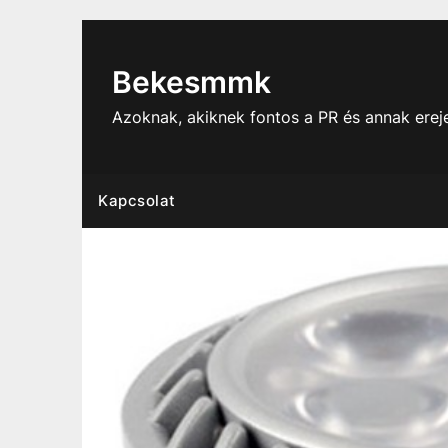
Skip
to
content
Bekesmmk
Azoknak, akiknek fontos a PR és annak ere
Kapcsolat