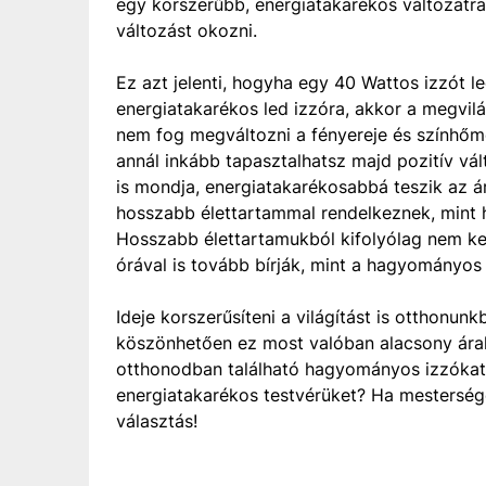
egy korszerűbb, energiatakarékos változatr
változást okozni.
Ez azt jelenti, hogyha egy 40 Wattos izzót l
energiatakarékos led izzóra, akkor a megvil
nem fog megváltozni a fényereje és színhőm
annál inkább tapasztalhatsz majd pozitív v
is mondja, energiatakarékosabbá teszik az 
hosszabb élettartammal rendelkeznek, mint 
Hosszabb élettartamukból kifolyólag nem kel
órával is tovább bírják, mint a hagyományos 
Ideje korszerűsíteni a világítást is otthonun
köszönhetően ez most valóban alacsony árak
otthonodban található hagyományos izzóka
energiatakarékos testvérüket? Ha mesterséges
választás!