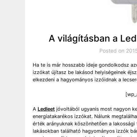
A világításban a Led
Posted on 2015
Ha te is már hosszabb ideje gondolkodsz az
izzókat újítasz be lakásod helyiségeinek éj
elkezdeni a hagyományos izzóidnak a lecseré
[wp_
A
Ledleet
jóvoltából ugyanis most nagyon k
energiatakarékos izzókat. Nálunk megtalálha
érték arányuknak köszönhetően a lakossági f
lakásokban található hagyományos izzók bárme