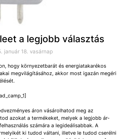
leet a legjobb választás
. január 18. vasárnap
on, hogy környezetbarát és energiatakarékos
szakai megvilágításához, akkor most igazán megéri
lését.
ad_camp_1]
edvezményes áron vásárolhatod meg az
tod azokat a termékeket, melyek a legjobb ár-
elhasználás számára a legideálisabbak. A
lyikét ki tudod váltani, illetve le tudod cserélni