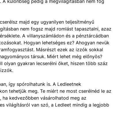
a. A különbség pedig a megvilágításban nem fog
ecserélsz majd egy ugyanilyen teljesítményű
ágításban nem fogsz majd romlást tapasztalni, azaz
érséklete. A villanyszámládon és a pénztárcádban
áltozásokat. Hogyan lehetséges ez? Ahogyan nevük
áramfogyasztást. Másrészt ezek az izzók sokkal
hagyományos társuk. Miért lehet még előnyös?
l olyan gyakran lecserélni őket, hiszen több száz
izzók.
kban, így spórolhatunk is. A Ledleetnek
on tehetjük meg. Te miért ne most cserélnéd le az
t, ha kedvezőbben vásárolhatod meg az
 világításról van szó, a Ledleet mindig a legjobb