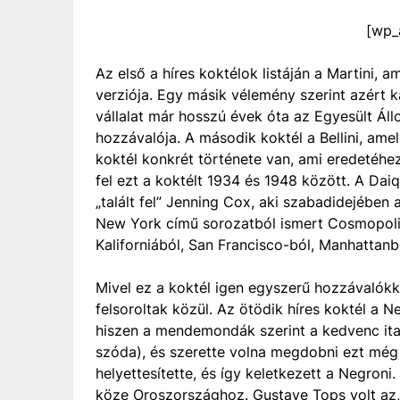
[wp_
Az első a híres koktélok listáján a Martini, 
verziója. Egy másik vélemény szerint azért k
vállalat már hosszú évek óta az Egyesült Áll
hozzávalója. A második koktél a Bellini, am
koktél konkrét története van, ami eredetéhe
fel ezt a koktélt 1934 és 1948 között. A Daiq
„talált fel” Jenning Cox, aki szabadidejében 
New York című sorozatból ismert Cosmopolit
Kaliforniából, San Francisco-ból, Manhattanbő
Mivel ez a koktél igen egyszerű hozzávalókk
felsoroltak közül. Az ötödik híres koktél a N
hiszen a mendemondák szerint a kedvenc ita
szóda), és szerette volna megdobni ezt még e
helyettesítette, és így keletkezett a Negron
köze Oroszországhoz. Gustave Tops volt az, 