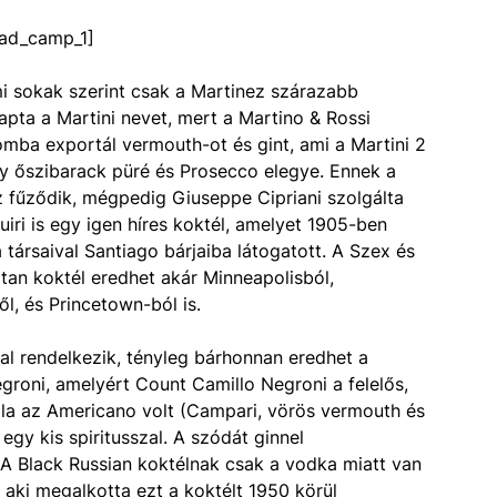
ad_camp_1]
ami sokak szerint csak a Martinez szárazabb
apta a Martini nevet, mert a Martino & Rossi
omba exportál vermouth-ot és gint, ami a Martini 2
ely őszibarack püré és Prosecco elegye. Ennek a
z fűződik, mégpedig Giuseppe Cipriani szolgálta
uiri is egy igen híres koktél, amelyet 1905-ben
a társaival Santiago bárjaiba látogatott. A Szex és
an koktél eredhet akár Minneapolisból,
l, és Princetown-ból is.
al rendelkezik, tényleg bárhonnan eredhet a
egroni, amelyért Count Camillo Negroni a felelős,
la az Americano volt (Campari, vörös vermouth és
gy kis spiritusszal. A szódát ginnel
i. A Black Russian koktélnak csak a vodka miatt van
aki megalkotta ezt a koktélt 1950 körül