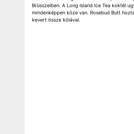
Brüsszelben. A Long Island Ice Tea koktél u
mindenképpen köze van. Rosebud Butt hozta l
kevert össze kólával.