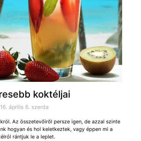
íresebb koktéljai
6. április 6. szerda
ról. Az összetevőiről persze igen, de azzal szinte
aink hogyan és hol keletkeztek, vagy éppen mi a
ról rántjuk le a leplet.