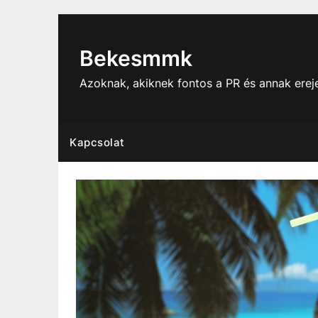
Skip
to
content
Bekesmmk
Azoknak, akiknek fontos a PR és annak ere
Kapcsolat