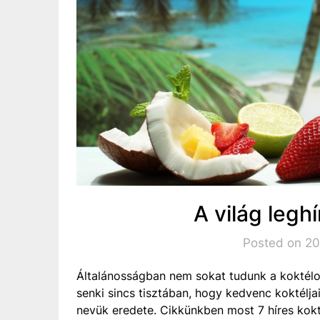
A világ legh
Posted on 201
Általánosságban nem sokat tudunk a koktélok
senki sincs tisztában, hogy kedvenc koktélj
nevük eredete. Cikkünkben most 7 híres koktél