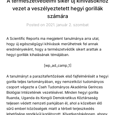
A természetvédelmi siker új kihívásokhoz
vezet a veszélyeztetett hegyi gorillák
számára
Posted on 2021. január 2. szombat
A Scientific Reports ma megjelent tanulmánya arra utal,
hogy új egészségügyi kihívások merülhetnek fel annak
eredményeként, hogy a természetvédők sikert arattak a
hegyi gorillák kihalásának témájában.
[wp_ad_camp_1]
A tanulmányt a parazitafertőzések első fajfelmérését a hegyi
gorilla teljes tartományában, egy nemzetközi tudományos
csoport végezte a Cseh Tudományos Akadémia Gerinces
Biológiai Intézetének vezetésével. Minden hegyi gorilla
Ruanda, Uganda és Kongói Demokratikus Köztársaság
teljesen védett nemzeti parkjában él, ahol a közelben élő
sűrű emberi közösségek miatt a térbeli terjeszkedés
lehetősége rendkívül korlátozott. Következésképpen, ahogy