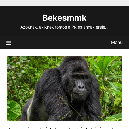
Skip
to
Bekesmmk
content
Azoknak, akiknek fontos a PR és annak ereje…
Menu