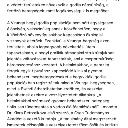
a védett területeken növekszik a gorilla népsűrűség, a
fertőző betegségek iránti fogékonyságuk is megnőhet.
A Virunga hegyi gorilla populációja nem nőtt egységesen
élőhelyén, valószínűleg annak köszönhetően, hogy a
különböző növénytípusokhoz kapcsolódó ökológiai
viszonyok eltérőek. Ezenkívül a Virunga-hegység azon
területein, ahol a legnagyobb növekedési ütem
tapasztalható, a hegyi gorillák társadalmi struktúrájukban
jelentős változásokat tapasztaltak, ami a csoportsűrűség
háromszorosához vezetett. A helmintákhoz, a parazita
férgek egyik típusához kapcsolódó klinikai gyomor-
bélrendszeri megbetegedéseket a hegyvidéki gorilla
populációkban regisztráltak mind a Virunga-hegységben,
mind a Bwindi áthatolhatatlan erdőben, és veszélyt
jelenthetnek ezekre a veszélyeztetett állatokra. „A
helmintákból származó gyomor-bélrendszeri betegség
tipikusan tünetmentes a vadon élő főemlősöknél” – mondta
Dr. Klara Petrzelkova első szerző, a Cseh Tudományos
Akadémia vezető kutatója. „A tanulmány által megszerzett
ismeretek elősegítik a veszélyeztetett főemlősök és kritikus