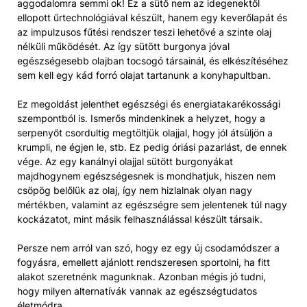
aggodalomra semmi ok! Ez a sütő nem az idegenektől
ellopott űrtechnológiával készült, hanem egy keverőlapát és
az impulzusos fűtési rendszer teszi lehetővé a szinte olaj
nélküli működését. Az így sütött burgonya jóval
egészségesebb olajban tocsogó társainál, és elkészítéséhez
sem kell egy kád forró olajat tartanunk a konyhapultban.
Ez megoldást jelenthet egészségi és energiatakarékossági
szempontból is. Ismerős mindenkinek a helyzet, hogy a
serpenyőt csordultig megtöltjük olajjal, hogy jól átsüljön a
krumpli, ne égjen le, stb. Ez pedig óriási pazarlást, de ennek
vége. Az egy kanálnyi olajjal sütött burgonyákat
majdhogynem egészségesnek is mondhatjuk, hiszen nem
csöpög belőlük az olaj, így nem hizlalnak olyan nagy
mértékben, valamint az egészségre sem jelentenek túl nagy
kockázatot, mint másik felhasználással készült társaik.
Persze nem arról van szó, hogy ez egy új csodamódszer a
fogyásra, emellett ajánlott rendszeresen sportolni, ha fitt
alakot szeretnénk magunknak. Azonban mégis jó tudni,
hogy milyen alternatívák vannak az egészségtudatos
életmódra.