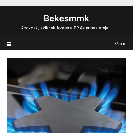
Skip
to
Bekesmmk
content
Azoknak, akiknek fontos a PR és annak ereje…
Menu