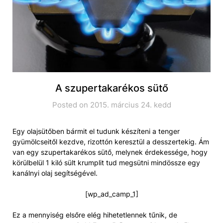
A szupertakarékos sütő
Posted on 2015. március 24. kedd
Egy olajsütőben bármit el tudunk készíteni a tenger
gyümölcseitől kezdve, rizottón keresztül a desszertekig. Ám
van egy szupertakarékos sütő, melynek érdekessége, hogy
körülbelül 1 kiló sült krumplit tud megsütni mindössze egy
kanálnyi olaj segítségével.
[wp_ad_camp_1]
Ez a mennyiség elsőre elég hihetetlennek tűnik, de