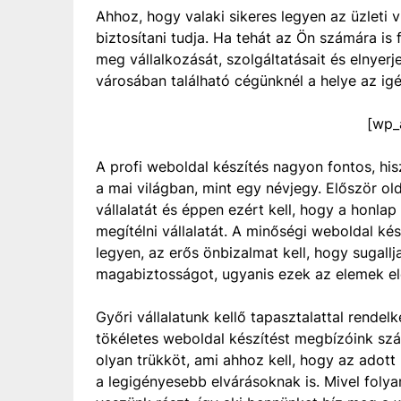
Ahhoz, hogy valaki sikeres legyen az üzleti 
biztosítani tudja. Ha tehát az Ön számára is
meg vállalkozását, szolgáltatásait és elnyer
városában található cégünknél a helye az ig
[wp_
A profi weboldal készítés nagyon fontos, h
a mai világban, mint egy névjegy. Először ol
vállalatát és éppen ezért kell, hogy a honlap
megítélni vállalatát. A minőségi weboldal ké
legyen, az erős önbizalmat kell, hogy sugall
magabiztosságot, ugyanis ezek az elemek el
Győri vállalatunk kellő tapasztalattal rendel
tökéletes weboldal készítést megbízóink sz
olyan trükköt, ami ahhoz kell, hogy az adott
a legigényesebb elvárásoknak is. Mivel fol