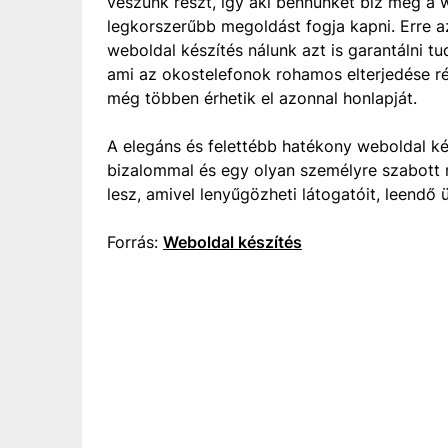
veszünk részt, így aki bennünket bíz meg a w
legkorszerűbb megoldást fogja kapni. Erre a
weboldal készítés nálunk azt is garantálni tu
ami az okostelefonok rohamos elterjedése r
még többen érhetik el azonnal honlapját.
A elegáns és felettébb hatékony weboldal ké
bizalommal és egy olyan személyre szabott 
lesz, amivel lenyűgözheti látogatóit, leendő ü
Forrás:
Weboldal készítés