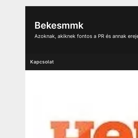
Skip
to
content
Bekesmmk
Azoknak, akiknek fontos a PR és annak ere
Kapcsolat