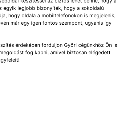
eboldal készítéssel az biztos lehet benne, hogy a
z egyik legjobb bizonyíték, hogy a sokoldalú
dja, hogy oldala a mobiltelefonokon is megjelenik,
évén már egy igen fontos szempont, ugyanis így
szítés érdekében forduljon Győri cégünkhöz Ön is
megoldást fog kapni, amivel biztosan elégedett
gyfeleit!