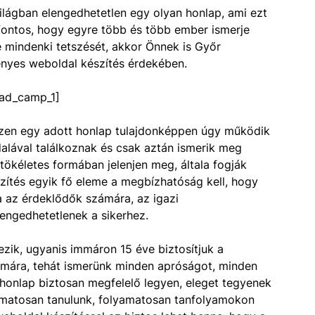
világban elengedhetetlen egy olyan honlap, ami ezt
 fontos, hogy egyre több és több ember ismerje
je mindenki tetszését, akkor Önnek is Győr
ényes weboldal készítés érdekében.
ad_camp_1]
iszen egy adott honlap tulajdonképpen úgy működik
dalával találkoznak és csak aztán ismerik meg
 tökéletes formában jelenjen meg, általa fogják
szítés egyik fő eleme a megbízhatóság kell, hogy
ja az érdeklődők számára, az igazi
engedhetetlenek a sikerhez.
kezik, ugyanis immáron 15 éve biztosítjuk a
ámára, tehát ismerünk minden apróságot, minden
 honlap biztosan megfelelő legyen, eleget tegyenek
yamatosan tanulunk, folyamatosan tanfolyamokon