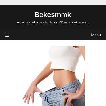
Skip
to
Bekesmmk
content
Azoknak, akiknek fontos a PR és annak ereje…
Menu