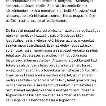
szénhidrátcsökkentett termékek, kenyerek, sütemények,
kekszek, kalácsok között. Speciális összetételüknek
köszönhetően, ezek a termékek körülbelül 30 százalékkal
alacsonyabb szénhidráttartalommal, illetve magas fehérje-
és élelmirost-tartalommal rendelkeznek.
De ha saját magad akarod elkészíteni azokat az egészséges
ételeket, amelyek hozzájárulnak a fölösleges kilók
leadásához, az is kivitelezhető, hiszen az alapanyagokat
szintén megvásárolhatod. Ezek az ételek fogyasztásuk
során csak lassan emelik meg a szervezet vércukorszintjét,
tehát úgy diabéteszes étrendbe, mint fogyókúrásba
biztonsággal beilleszthetőek. A szénhidrátcsökkentett liszt
tökéletes alapanyaga lehet például a kenyérnek, ha ezt
elkészíted magadnak, a fogyókúra nem éhezésből fog állni.
Csak be kell szerezned a megfelelő lisztet, az interneten
pedig számtalan receptet lehet fellelni, tehát gyakorlatilag
minden adva van a sikeres fogyókúrához. Természetesen,
nem szabad megfeledkezned a mozgásról sem, hiszen a
fogyókúra enélkül nem sokat ér! Az emberi szervezetnek
szüksége van a kalóriaégetésre a fogyáshoz.