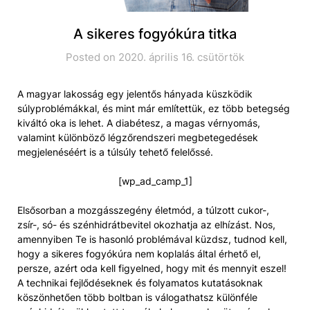
A sikeres fogyókúra titka
Posted on 2020. április 16. csütörtök
A magyar lakosság egy jelentős hányada küszködik
súlyproblémákkal, és mint már említettük, ez több betegség
kiváltó oka is lehet. A diabétesz, a magas vérnyomás,
valamint különböző légzőrendszeri megbetegedések
megjelenéséért is a túlsúly tehető felelőssé.
[wp_ad_camp_1]
Elsősorban a mozgásszegény életmód, a túlzott cukor-,
zsír-, só- és szénhidrátbevitel okozhatja az elhízást. Nos,
amennyiben Te is hasonló problémával küzdsz, tudnod kell,
hogy a sikeres fogyókúra nem koplalás által érhető el,
persze, azért oda kell figyelned, hogy mit és mennyit eszel!
A technikai fejlődéseknek és folyamatos kutatásoknak
köszönhetően több boltban is válogathatsz különféle