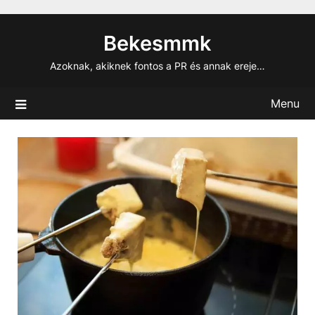
Skip
to
Bekesmmk
content
Azoknak, akiknek fontos a PR és annak ereje…
Menu