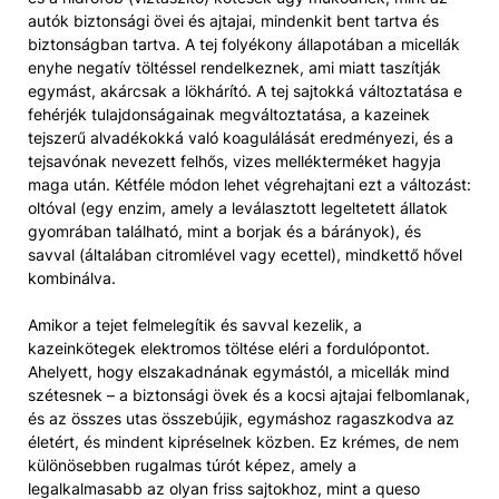
autók biztonsági övei és ajtajai, mindenkit bent tartva és
biztonságban tartva. A tej folyékony állapotában a micellák
enyhe negatív töltéssel rendelkeznek, ami miatt taszítják
egymást, akárcsak a lökhárító. A tej sajtokká változtatása e
fehérjék tulajdonságainak megváltoztatása, a kazeinek
tejszerű alvadékokká való koagulálását eredményezi, és a
tejsavónak nevezett felhős, vizes mellékterméket hagyja
maga után. Kétféle módon lehet végrehajtani ezt a változást:
oltóval (egy enzim, amely a leválasztott legeltetett állatok
gyomrában található, mint a borjak és a bárányok), és
savval (általában citromlével vagy ecettel), mindkettő hővel
kombinálva.
Amikor a tejet felmelegítik és savval kezelik, a
kazeinkötegek elektromos töltése eléri a fordulópontot.
Ahelyett, hogy elszakadnának egymástól, a micellák mind
szétesnek – a biztonsági övek és a kocsi ajtajai felbomlanak,
és az összes utas összebújik, egymáshoz ragaszkodva az
életért, és mindent kipréselnek közben. Ez krémes, de nem
különösebben rugalmas túrót képez, amely a
legalkalmasabb az olyan friss sajtokhoz, mint a queso