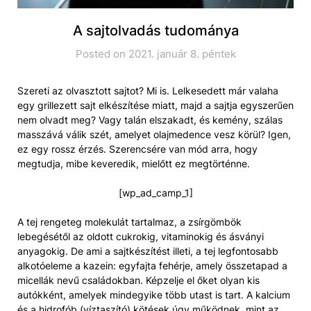
A sajtolvadás tudománya
Posted on 2021. január 8. péntek
Szereti az olvasztott sajtot? Mi is. Lelkesedett már valaha
egy grillezett sajt elkészítése miatt, majd a sajtja egyszerűen
nem olvadt meg? Vagy talán elszakadt, és kemény, szálas
masszává válik szét, amelyet olajmedence vesz körül? Igen,
ez egy rossz érzés. Szerencsére van mód arra, hogy
megtudja, mibe keveredik, mielőtt ez megtörténne.
[wp_ad_camp_1]
A tej rengeteg molekulát tartalmaz, a zsírgömbök
lebegésétől az oldott cukrokig, vitaminokig és ásványi
anyagokig. De ami a sajtkészítést illeti, a tej legfontosabb
alkotóeleme a kazein: egyfajta fehérje, amely összetapad a
micellák nevű családokban. Képzelje el őket olyan kis
autókként, amelyek mindegyike több utast is tart. A kalcium
és a hidrofób (víztaszító) kötések úgy működnek, mint az