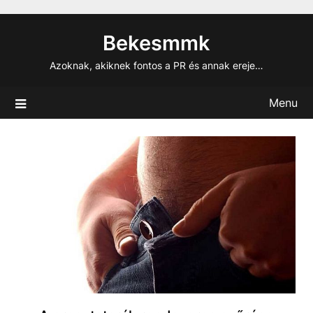
Skip
to
Bekesmmk
content
Azoknak, akiknek fontos a PR és annak ereje…
Menu