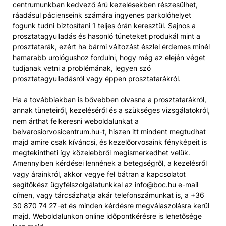
centrumunkban kedvező árú kezelésekben részesülhet,
ráadásul pácienseink számára ingyenes parkolóhelyet
fogunk tudni biztosítani 1 teljes órán keresztül. Sajnos a
prosztatagyulladás és hasonló tüneteket produkál mint a
prosztatarák, ezért ha bármi változást észlel érdemes minél
hamarabb urológushoz fordulni, hogy még az elején véget
tudjanak vetni a problémának, legyen szó
prosztatagyulladásról vagy éppen prosztatarákról.
Ha a továbbiakban is bővebben olvasna a prosztatarákról,
annak tüneteiről, kezeléséről és a szükséges vizsgálatokról,
nem árthat felkeresni weboldalunkat a
belvarosiorvosicentrum.hu-t, hiszen itt mindent megtudhat
majd amire csak kíváncsi, és kezelőorvosaink fényképeit is
megtekintheti így közelebbről megismerkedhet velük.
Amennyiben kérdései lennének a betegségről, a kezelésről
vagy árainkról, akkor vegye fel bátran a kapcsolatot
segítőkész ügyfélszolgálatunkkal az info@boc.hu e-mail
címen, vagy tárcsázhatja akár telefonszámunkat is, a +36
30 870 74 27-et és minden kérdésre megválaszolásra kerül
majd. Weboldalunkon online időpontkérésre is lehetősége