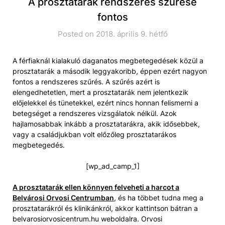
A prosztatarák rendszeres szűrése
fontos
Posted on 2018. április 9. hétfő
A férfiaknál kialakuló daganatos megbetegedések közül a
prosztatarák a második leggyakoribb, éppen ezért nagyon
fontos a rendszeres szűrés. A szűrés azért is
elengedhetetlen, mert a prosztatarák nem jelentkezik
előjelekkel és tünetekkel, ezért nincs honnan felismerni a
betegséget a rendszeres vizsgálatok nélkül. Azok
hajlamosabbak inkább a prosztatarákra, akik idősebbek,
vagy a családjukban volt előzőleg prosztatarákos
megbetegedés.
[wp_ad_camp_1]
A prosztatarák ellen könnyen felveheti a harcot a
Belvárosi Orvosi Centrumban
, és ha többet tudna meg a
prosztatarákról és klinikánkról, akkor kattintson bátran a
belvarosiorvosicentrum.hu weboldalra. Orvosi