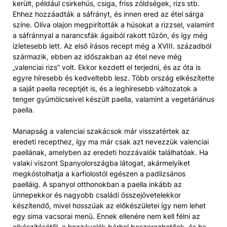
került, például csirkehús, csiga, friss zöldségek, rizs stb.
Ehhez hozzáadták a sáfrányt, és innen ered az étel sárga
színe. Olíva olajon megpirították a húsokat a rizzsel, valamint
a sáfránnyal a narancsfák ágaiból rakott tűzön, és így még
ízletesebb lett. Az első írásos recept még a XVIII. századból
származik, ebben az időszakban az étel neve még
„valenciai rizs” volt. Ekkor kezdett el terjedni, és az óta is
egyre híresebb és kedveltebb lesz. Több ország elkészítette
a saját paella receptjét is, és a leghíresebb változatok a
tenger gyümölcseivel készült paella, valamint a vegetáriánus
paella.
Manapság a valenciai szakácsok már visszatértek az
eredeti recepthez, így ma már csak azt nevezzük valenciai
paellának, amelyben az eredeti hozzávalók találhatóak. Ha
valaki viszont Spanyolországba látogat, akármelyiket
megkóstolhatja a karfiolostól egészen a padlizsános
paelláig. A spanyol otthonokban a paella inkább az
ünnepekkor és nagyobb családi összejövetelekkor
készítendő, mivel hosszúak az előkészületei így nem lehet
egy sima vacsorai menü. Ennek ellenére nem kell félni az
elkészítésétől, a hozzávalók bárhol beszerezhetőek, és ha