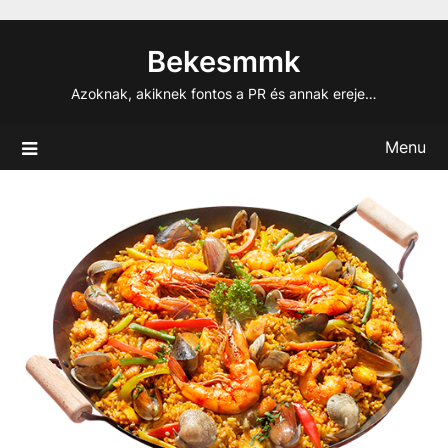
Skip
to
Bekesmmk
content
Azoknak, akiknek fontos a PR és annak ereje…
Menu