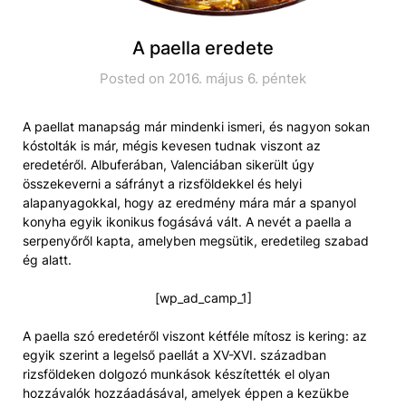
A paella eredete
Posted on 2016. május 6. péntek
A paellat manapság már mindenki ismeri, és nagyon sokan
kóstolták is már, mégis kevesen tudnak viszont az
eredetéről. Albuferában, Valenciában sikerült úgy
összekeverni a sáfrányt a rizsföldekkel és helyi
alapanyagokkal, hogy az eredmény mára már a spanyol
konyha egyik ikonikus fogásává vált. A nevét a paella a
serpenyőről kapta, amelyben megsütik, eredetileg szabad
ég alatt.
[wp_ad_camp_1]
A paella szó eredetéről viszont kétféle mítosz is kering: az
egyik szerint a legelső paellát a XV-XVI. században
rizsföldeken dolgozó munkások készítették el olyan
hozzávalók hozzáadásával, amelyek éppen a kezükbe