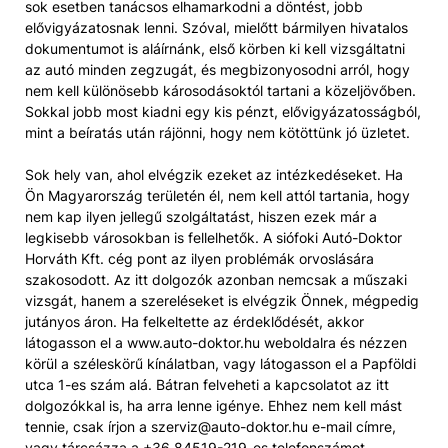
sok esetben tanácsos elhamarkodni a döntést, jobb
elővigyázatosnak lenni. Szóval, mielőtt bármilyen hivatalos
dokumentumot is aláírnánk, első körben ki kell vizsgáltatni
az autó minden zegzugát, és megbizonyosodni arról, hogy
nem kell különösebb károsodásoktól tartani a közeljövőben.
Sokkal jobb most kiadni egy kis pénzt, elővigyázatosságból,
mint a beíratás után rájönni, hogy nem kötöttünk jó üzletet.
Sok hely van, ahol elvégzik ezeket az intézkedéseket. Ha
Ön Magyarország területén él, nem kell attól tartania, hogy
nem kap ilyen jellegű szolgáltatást, hiszen ezek már a
legkisebb városokban is fellelhetők. A siófoki Autó-Doktor
Horváth Kft. cég pont az ilyen problémák orvoslására
szakosodott. Az itt dolgozók azonban nemcsak a műszaki
vizsgát, hanem a szereléseket is elvégzik Önnek, mégpedig
jutányos áron. Ha felkeltette az érdeklődését, akkor
látogasson el a www.auto-doktor.hu weboldalra és nézzen
körül a széleskörű kínálatban, vagy látogasson el a Papföldi
utca 1-es szám alá. Bátran felveheti a kapcsolatot az itt
dolgozókkal is, ha arra lenne igénye. Ehhez nem kell mást
tennie, csak írjon a szerviz@auto-doktor.hu e-mail címre,
vagy tárcsázza a +36 84519-219-es telefonszámot.