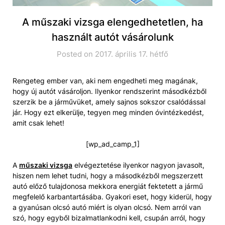
A műszaki vizsga elengedhetetlen, ha
használt autót vásárolunk
Posted on 2017. április 17. hétfő
Rengeteg ember van, aki nem engedheti meg magának,
hogy új autót vásároljon. Ilyenkor rendszerint másodkézből
szerzik be a járművüket, amely sajnos sokszor csalódással
jár. Hogy ezt elkerülje, tegyen meg minden óvintézkedést,
amit csak lehet!
[wp_ad_camp_1]
A
műszaki vizsga
elvégeztetése ilyenkor nagyon javasolt,
hiszen nem lehet tudni, hogy a másodkézből megszerzett
autó előző tulajdonosa mekkora energiát fektetett a jármű
megfelelő karbantartásába. Gyakori eset, hogy kiderül, hogy
a gyanúsan olcsó autó miért is olyan olcsó. Nem arról van
szó, hogy egyből bizalmatlankodni kell, csupán arról, hogy