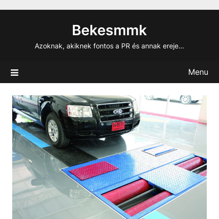
Skip
to
Bekesmmk
content
Azoknak, akiknek fontos a PR és annak ereje…
Menu