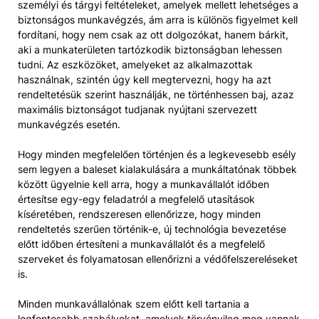
személyi és tárgyi feltételeket, amelyek mellett lehetséges a
biztonságos munkavégzés, ám arra is különös figyelmet kell
fordítani, hogy nem csak az ott dolgozókat, hanem bárkit,
aki a munkaterületen tartózkodik biztonságban lehessen
tudni. Az eszközöket, amelyeket az alkalmazottak
használnak, szintén úgy kell megtervezni, hogy ha azt
rendeltetésük szerint használják, ne történhessen baj, azaz
maximális biztonságot tudjanak nyújtani szervezett
munkavégzés esetén.
Hogy minden megfelelően történjen és a legkevesebb esély
sem legyen a baleset kialakulására a munkáltatónak többek
között ügyelnie kell arra, hogy a munkavállalót időben
értesítse egy-egy feladatról a megfelelő utasítások
kíséretében, rendszeresen ellenőrizze, hogy minden
rendeltetés szerűen történik-e, új technológia bevezetése
előtt időben értesíteni a munkavállalót és a megfelelő
szerveket és folyamatosan ellenőrizni a védőfelszereléseket
is.
Minden munkavállalónak szem előtt kell tartania a
legfontosabb szabályokat, amelyek törvényileg meg vannak