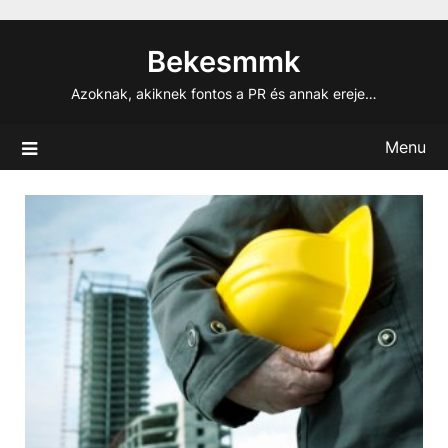
Skip
to
Bekesmmk
content
Azoknak, akiknek fontos a PR és annak ereje…
Menu