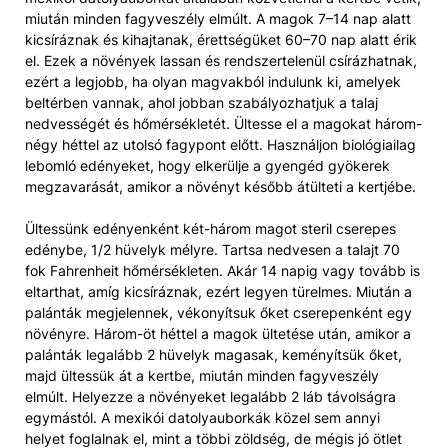
miután minden fagyveszély elmúlt. A magok 7–14 nap alatt
kicsíráznak és kihajtanak, érettségüket 60–70 nap alatt érik
el. Ezek a növények lassan és rendszertelenül csírázhatnak,
ezért a legjobb, ha olyan magvakból indulunk ki, amelyek
beltérben vannak, ahol jobban szabályozhatjuk a talaj
nedvességét és hőmérsékletét. Ültesse el a magokat három-
négy héttel az utolsó fagypont előtt. Használjon biológiailag
lebomló edényeket, hogy elkerülje a gyengéd gyökerek
megzavarását, amikor a növényt később átülteti a kertjébe.
Ültessünk edényenként két-három magot steril cserepes
edénybe, 1/2 hüvelyk mélyre. Tartsa nedvesen a talajt 70
fok Fahrenheit hőmérsékleten. Akár 14 napig vagy tovább is
eltarthat, amíg kicsíráznak, ezért legyen türelmes. Miután a
palánták megjelennek, vékonyítsuk őket cserepenként egy
növényre. Három-öt héttel a magok ültetése után, amikor a
palánták legalább 2 hüvelyk magasak, keményítsük őket,
majd ültessük át a kertbe, miután minden fagyveszély
elmúlt. Helyezze a növényeket legalább 2 láb távolságra
egymástól. A mexikói datolyauborkák közel sem annyi
helyet foglalnak el, mint a többi zöldség, de mégis jó ötlet