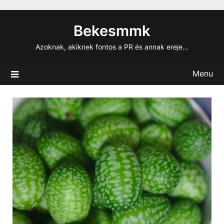
Skip
to
Bekesmmk
content
Azoknak, akiknek fontos a PR és annak ereje…
Menu