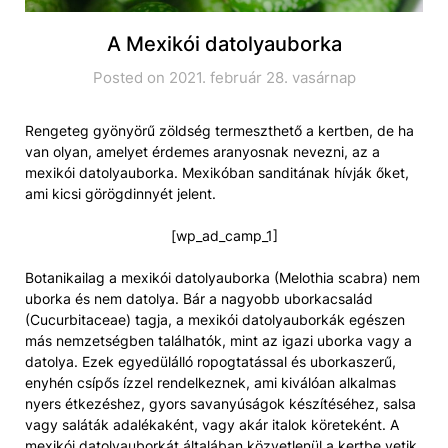
A Mexikói datolyauborka
Posted on 2021. február 28. vasárnap
Rengeteg gyönyörű zöldség termeszthető a kertben, de ha
van olyan, amelyet érdemes aranyosnak nevezni, az a
mexikói datolyauborka. Mexikóban sanditának hívják őket,
ami kicsi görögdinnyét jelent.
[wp_ad_camp_1]
Botanikailag a mexikói datolyauborka (Melothia scabra) nem
uborka és nem datolya. Bár a nagyobb uborkacsalád
(Cucurbitaceae) tagja, a mexikói datolyauborkák egészen
más nemzetségben találhatók, mint az igazi uborka vagy a
datolya. Ezek egyedülálló ropogtatással és uborkaszerű,
enyhén csípős ízzel rendelkeznek, ami kiválóan alkalmas
nyers étkezéshez, gyors savanyúságok készítéséhez, salsa
vagy saláták adalékaként, vagy akár italok köreteként. A
mexikói datolyauborkát általában közvetlenül a kertbe vetik,