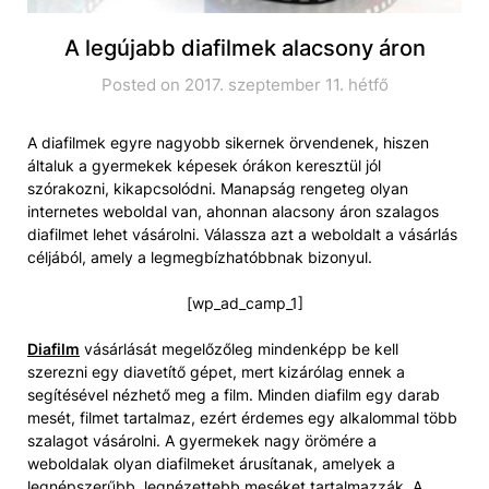
A legújabb diafilmek alacsony áron
Posted on 2017. szeptember 11. hétfő
A diafilmek egyre nagyobb sikernek örvendenek, hiszen
általuk a gyermekek képesek órákon keresztül jól
szórakozni, kikapcsolódni. Manapság rengeteg olyan
internetes weboldal van, ahonnan alacsony áron szalagos
diafilmet lehet vásárolni. Válassza azt a weboldalt a vásárlás
céljából, amely a legmegbízhatóbbnak bizonyul.
[wp_ad_camp_1]
Diafilm
vásárlását megelőzőleg mindenképp be kell
szerezni egy diavetítő gépet, mert kizárólag ennek a
segítésével nézhető meg a film. Minden diafilm egy darab
mesét, filmet tartalmaz, ezért érdemes egy alkalommal több
szalagot vásárolni. A gyermekek nagy örömére a
weboldalak olyan diafilmeket árusítanak, amelyek a
legnépszerűbb, legnézettebb meséket tartalmazzák. A