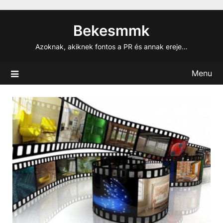
Skip
to
Bekesmmk
content
Azoknak, akiknek fontos a PR és annak ereje…
Menu