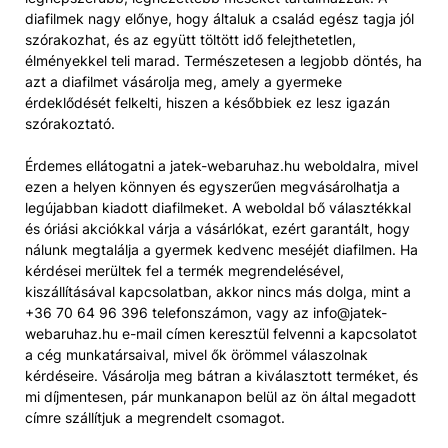
diafilmek nagy előnye, hogy általuk a család egész tagja jól
szórakozhat, és az együtt töltött idő felejthetetlen,
élményekkel teli marad. Természetesen a legjobb döntés, ha
azt a diafilmet vásárolja meg, amely a gyermeke
érdeklődését felkelti, hiszen a későbbiek ez lesz igazán
szórakoztató.
Érdemes ellátogatni a jatek-webaruhaz.hu weboldalra, mivel
ezen a helyen könnyen és egyszerűen megvásárolhatja a
legújabban kiadott diafilmeket. A weboldal bő választékkal
és óriási akciókkal várja a vásárlókat, ezért garantált, hogy
nálunk megtalálja a gyermek kedvenc meséjét diafilmen. Ha
kérdései merültek fel a termék megrendelésével,
kiszállításával kapcsolatban, akkor nincs más dolga, mint a
+36 70 64 96 396 telefonszámon, vagy az info@jatek-
webaruhaz.hu e-mail címen keresztül felvenni a kapcsolatot
a cég munkatársaival, mivel ők örömmel válaszolnak
kérdéseire. Vásárolja meg bátran a kiválasztott terméket, és
mi díjmentesen, pár munkanapon belül az ön által megadott
címre szállítjuk a megrendelt csomagot.