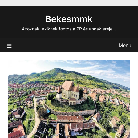
Skip
to
Bekesmmk
content
Azoknak, akiknek fontos a PR és annak ereje…
Menu