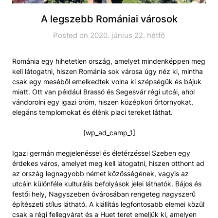
A legszebb Romániai városok
Posted on 2020. június 22. hétfő
Románia egy hihetetlen ország, amelyet mindenképpen meg
kell látogatni, hiszen Románia sok városa úgy néz ki, mintha
csak egy meséből emelkedtek volna ki szépségük és bájuk
miatt. Ott van például Brassó és Segesvár régi utcái, ahol
vándorolni egy igazi öröm, hiszen középkori őrtornyokat,
elegáns templomokat és élénk piaci tereket láthat.
[wp_ad_camp_1]
Igazi germán megjelenéssel és életérzéssel Szeben egy
érdekes város, amelyet meg kell látogatni, hiszen otthont ad
az ország legnagyobb német közösségének, vagyis az
utcáin különféle kulturális befolyások jelei láthatók. Bájos és
festői hely, Nagyszeben óvárosában rengeteg nagyszerű
építészeti stílus látható. A kiállítás legfontosabb elemei közül
csak a régi fellegvárat és a Huet teret emeljük ki, amelyen