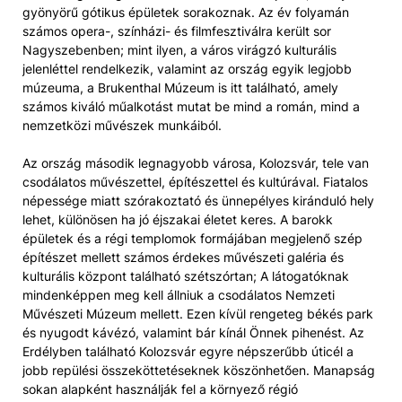
gyönyörű gótikus épületek sorakoznak. Az év folyamán
számos opera-, színházi- és filmfesztiválra került sor
Nagyszebenben; mint ilyen, a város virágzó kulturális
jelenléttel rendelkezik, valamint az ország egyik legjobb
múzeuma, a Brukenthal Múzeum is itt található, amely
számos kiváló műalkotást mutat be mind a román, mind a
nemzetközi művészek munkáiból.
Az ország második legnagyobb városa, Kolozsvár, tele van
csodálatos művészettel, építészettel és kultúrával. Fiatalos
népessége miatt szórakoztató és ünnepélyes kiránduló hely
lehet, különösen ha jó éjszakai életet keres. A barokk
épületek és a régi templomok formájában megjelenő szép
építészet mellett számos érdekes művészeti galéria és
kulturális központ található szétszórtan; A látogatóknak
mindenképpen meg kell állniuk a csodálatos Nemzeti
Művészeti Múzeum mellett. Ezen kívül rengeteg békés park
és nyugodt kávézó, valamint bár kínál Önnek pihenést. Az
Erdélyben található Kolozsvár egyre népszerűbb úticél a
jobb repülési összeköttetéseknek köszönhetően. Manapság
sokan alapként használják fel a környező régió