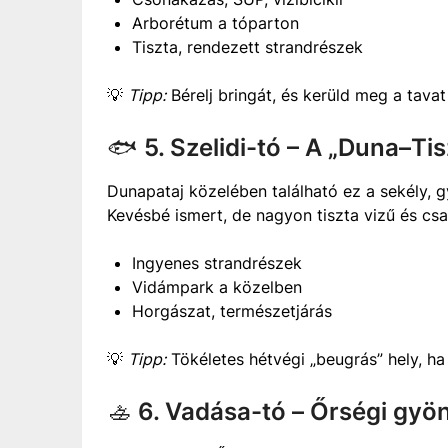
Arborétum a tóparton
Tiszta, rendezett strandrészek
💡
Tipp:
Bérelj bringát, és kerüld meg a tavat
🐟
5. Szelidi-tó – A „Duna–Ti
Dunapataj közelében található ez a sekély, g
Kevésbé ismert, de nagyon tiszta vizű és csa
Ingyenes strandrészek
Vidámpark a közelben
Horgászat, természetjárás
💡
Tipp:
Tökéletes hétvégi „beugrás” hely, h
🚣
6. Vadása-tó – Őrségi gy