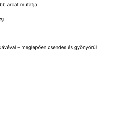
bb arcát mutatja.
ég
 kávéval – meglepően csendes és gyönyörű!