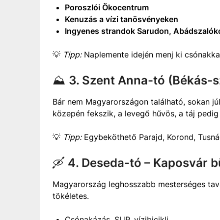
Poroszlói Ökocentrum
Kenuzás a vízi tanösvényeken
Ingyenes strandok Sarudon, Abádszalók
💡
Tipp:
Naplemente idején menj ki csónakkal 
⛰️
3. Szent Anna-tó (Békás-s
Bár nem Magyarországon található, sokan júl
közepén fekszik, a levegő hűvös, a táj pedi
💡
Tipp:
Egybeköthető Parajd, Korond, Tusnád
🛶
4. Deseda-tó – Kaposvár 
Magyarország leghosszabb mesterséges tava.
tökéletes.
Csónakázás, SUP, vízibicikli