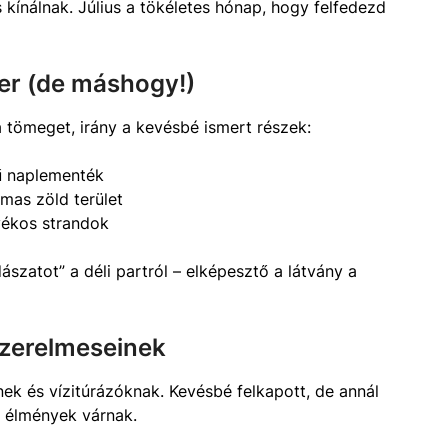
kínálnak. Július a tökéletes hónap, hogy felfedezd
ger (de máshogy!)
a tömeget, irány a kevésbé ismert részek:
ű naplementék
lmas zöld terület
yékos strandok
szatot” a déli partról – elképesztő a látvány a
szerelmeseinek
ek és vízitúrázóknak. Kevésbé felkapott, de annál
i élmények várnak.