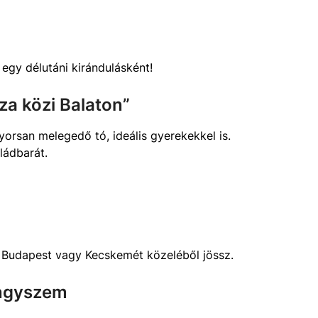
 egy délutáni kirándulásként!
sza közi Balaton”
yorsan melegedő tó, ideális gyerekekkel is.
ládbarát.
a Budapest vagy Kecskemét közeléből jössz.
öngyszem