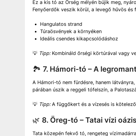
Ez a kis tó az Őrség mélyén bújik meg, nyáro
Fenyőerdők veszik körül, a levegő hűvös és f
Hangulatos strand
Túraösvények a környéken
Ideális csendes kikapcsolódáshoz
💡
Tipp:
Kombináld őrségi körtúrával vagy v
🏞️
7. Hámori-tó – A legromant
A Hámori-tó nem fürdésre, hanem látványra, 
párában úszik a reggeli tófelszín, a Palotasz
💡
Tipp:
A függőkert és a vízesés is kötelező
🌿
8. Öreg-tó – Tatai vízi oázi
Tata közepén fekvő tó, rengeteg vízimadárral