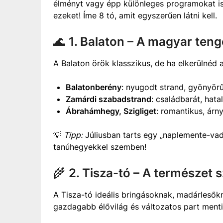
élményt vagy épp különleges programokat is 
ezeket! Íme 8 tó, amit egyszerűen látni kell.
🌊
1. Balaton – A magyar ten
A Balaton örök klasszikus, de ha elkerülnéd 
Balatonberény
: nyugodt strand, gyönyör
Zamárdi szabadstrand
: családbarát, hata
Ábrahámhegy, Szigliget
: romantikus, árn
💡
Tipp:
Júliusban tarts egy „naplemente-vadá
tanúhegyekkel szemben!
🌾
2. Tisza-tó – A természet 
A Tisza-tó ideális bringásoknak, madárlesőkn
gazdagabb élővilág és változatos part ment