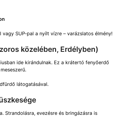
on
vagy SUP-pal a nyílt vízre – varázslatos élmény!
zoros közelében, Erdélyben)
iusban ide kirándulnak. Ez a krátertó fenyőerdő
g meseszerű.
fürdő látogatásával.
büszkesége
 Strandolásra, evezésre és bringázásra is