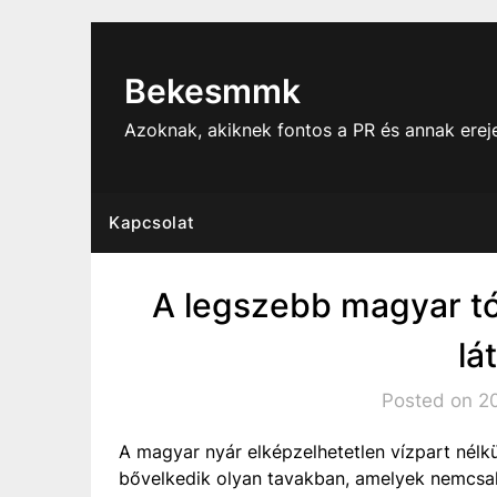
Skip
to
content
Bekesmmk
Azoknak, akiknek fontos a PR és annak ere
Kapcsolat
A legszebb magyar tó
lá
Posted on 202
A magyar nyár elképzelhetetlen vízpart nélkü
bővelkedik olyan tavakban, amelyek nemcsa