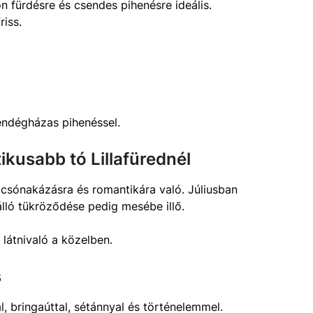
n fürdésre és csendes pihenésre ideális.
riss.
endégházas pihenéssel.
ikusabb tó Lillafürednél
csónakázásra és romantikára való. Júliusban
álló tükröződése pedig mesébe illő.
 látnivaló a közelben.
s
, bringaúttal, sétánnyal és történelemmel.