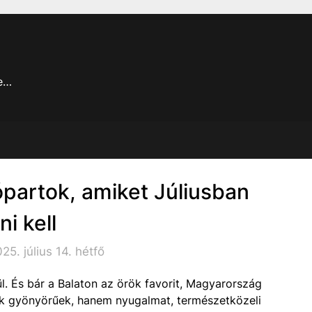
je…
partok, amiket Júliusban
tni kell
5. július 14. hétfő
l. És bár a Balaton az örök favorit, Magyarország
k gyönyörűek, hanem nyugalmat, természetközeli