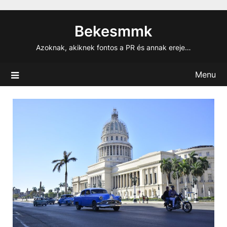
Skip
to
Bekesmmk
content
Azoknak, akiknek fontos a PR és annak ereje…
Menu