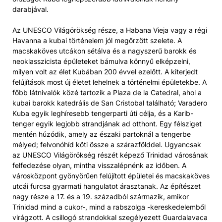
darabjával.
Az UNESCO Világörökség része, a Habana Vieja vagy a régi
Havanna a kubai történelem jól megőrzött szelete. A
macskaköves utcákon sétálva és a nagyszerű barokk és
neoklasszicista épületeket bámulva könnyű elképzelni,
milyen volt az élet Kubában 200 évvel ezelőtt. A kiterjedt
felújítások most új életet lehelnek a történelmi épületekbe. A
főbb látnivalók közé tartozik a Plaza de la Catedral, ahol a
kubai barokk katedrális de San Cristobal található; Varadero
Kuba egyik leghíresebb tengerparti úti célja, és a Karib-
tenger egyik legjobb strandjának ad otthont. Egy félsziget
mentén húzódik, amely az északi partoknál a tengerbe
mélyed; felvonóhíd köti össze a szárazfölddel. Ugyancsak
az UNESCO Világörökség részét képező Trinidad városának
felfedezése olyan, mintha visszalépnénk az időben. A
városközpont gyönyörűen felújított épületei és macskaköves
utcái furcsa gyarmati hangulatot árasztanak. Az építészet
nagy része a 17. és a 19. századból származik, amikor
Trinidad mind a cukor-, mind a rabszolga -kereskedelemből
virágzott. A csillogó strandokkal szegélyezett Guardalavaca