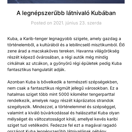
A legnépszerűbb látnivaló Kubában
Posted on 2021. június 23. szerda
Kuba, a Karib-tenger legnagyobb szigete, amely gazdag a
történelemből, a kultúrából és a lebilincselő misztikumból. Élő
zene árad a macskaköves tereken. Havanna világörökség
részét képező óvárosában, a régi autók még mindig
cirkálnak az utcákon, a gyönyörű régi épületek pedig Kuba
fantasztikus hangulatát adják.
Azonban Kuba is bővelkedik a természeti szépségekben,
nem csak a fantasztikus régmúlt jellegű városokban. Ez a
hatalmas sziget több mint 5000 kilométer tengerparttal
rendelkezik, amelyek nagy részét káprázatos strandok
szegélyezik. Mindezzel, a történelemmel és szépséggel,
valamint a kiváló búvárkodással és halászattal Kuba olyan
mélységet és változatosságot kínál, amellyel kevés karibi
sziget tud vetélkedni. Fedezze fel ezt a magával ragadó
országot Kuba legnépszerűbb látnivalóinak néhány