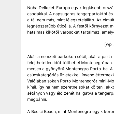
Noha Délkelet-Európa egyik legkisebb orszá
csodákkal. A napsugaras tengerpartoktól és
a táj nem más, mint lélegzetelállító. Az elm
legnépszerűbb úticéllá. A festői környezet m
hatalmas kikötői városokat tartalmaz, amely
[wp_
Akár a nemzeti parkokon sétál, akár a part me
felejthetetlen időt tölthet el Montenegróban.
menjen a gyönyörű Montenegro Porto-ba. A K
csúcskategóriás üzletekkel, ínyenc étterme
Valójában sokan Porto Montenegrót mini-Mona
kínál, így ha nem szeretne sokat költeni, akko
sétányon vagy élő zenét hallgatva a tengerp
megbánni.
A Becici Beach, mint Montenegro egyik koro