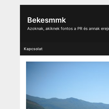
Skip
to
content
Bekesmmk
Azoknak, akiknek fontos a PR és annak ere
Kapcsolat