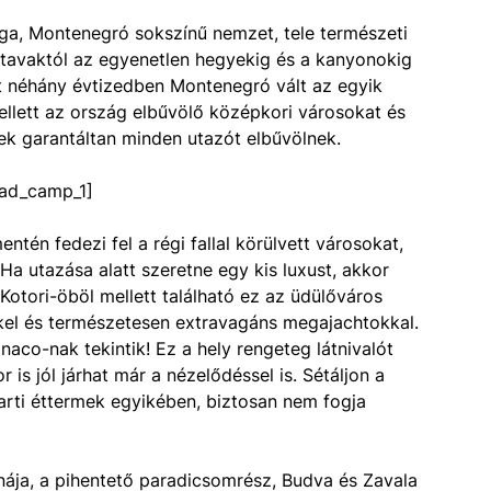
ga, Montenegró sokszínű nemzet, tele természeti
 tavaktól az egyenetlen hegyekig és a kanyonokig
últ néhány évtizedben Montenegró vált az egyik
ellett az ország elbűvölő középkori városokat és
ek garantáltan minden utazót elbűvölnek.
ad_camp_1]
ntén fedezi fel a régi fallal körülvett városokat,
 Ha utazása alatt szeretne egy kis luxust, akkor
otori-öböl mellett található ez az üdülőváros
kkel és természetesen extravagáns megajachtokkal.
co-nak tekintik! Ez a hely rengeteg látnivalót
r is jól járhat már a nézelődéssel is. Sétáljon a
arti éttermek egyikében, biztosan nem fogja
nája, a pihentető paradicsomrész, Budva és Zavala