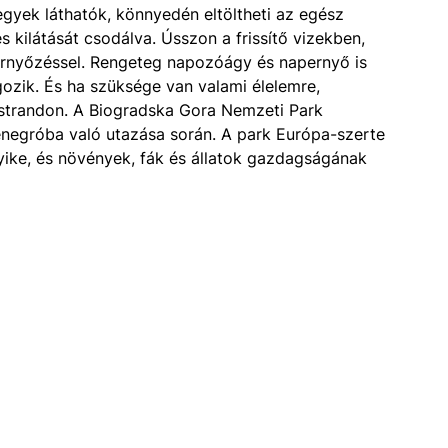
 hegyek láthatók, könnyedén eltöltheti az egész
s kilátását csodálva. Ússzon a frissítő vizekben,
tőernyőzéssel. Rengeteg napozóágy és napernyő is
gozik. És ha szüksége van valami élelemre,
 strandon. A Biogradska Gora Nemzeti Park
tenegróba való utazása során. A park Európa-szerte
ike, és növények, fák és állatok gazdagságának