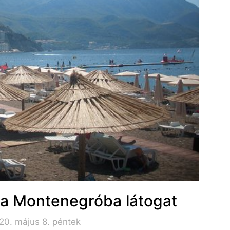
ha Montenegróba látogat
20. május 8. péntek