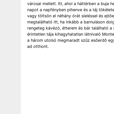
városai mellett. Itt, ahol a háttérben a buja
napot a napfényben pihenve és a táj tökélete
vagy töltsön el néhány órát síeléssel és ej
megtalálható itt, ha inkább a barnuláson dol
rengeteg kávézó, étterem és bár található a
érintetlen tája kihagyhatatlan látnivaló Mon
a három utolsó megmaradt szűz esőerdő egy
ad otthont.