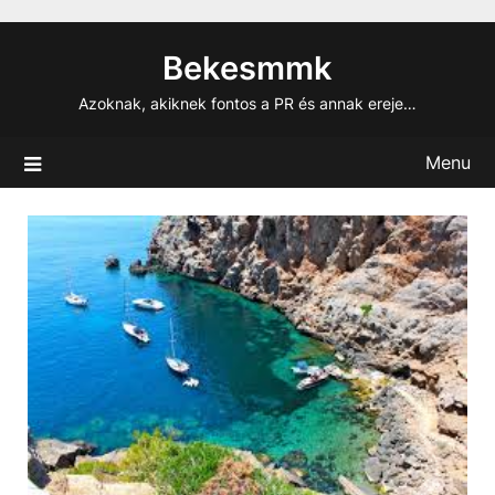
Skip
to
Bekesmmk
content
Azoknak, akiknek fontos a PR és annak ereje…
Menu