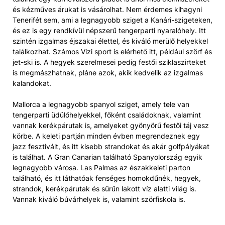
és kézműves árukat is vásárolhat. Nem érdemes kihagyni
Tenerifét sem, ami a legnagyobb sziget a Kanári-szigeteken,
és ez is egy rendkívül népszerű tengerparti nyaralóhely. Itt
szintén izgalmas éjszakai élettel, és kiváló merülő helyekkel
találkozhat. Számos Vizi sport is elérhető itt, például szörf és
jet-ski is. A hegyek szerelmesei pedig festői sziklaszirteket
is megmászhatnak, pláne azok, akik kedvelik az izgalmas
kalandokat.
Mallorca a legnagyobb spanyol sziget, amely tele van
tengerparti üdülőhelyekkel, főként családoknak, valamint
vannak kerékpárutak is, amelyeket gyönyörű festői táj vesz
körbe. A keleti partján minden évben megrendeznek egy
jazz fesztivált, és itt kisebb strandokat és akár golfpályákat
is találhat. A Gran Canarian található Spanyolország egyik
legnagyobb városa. Las Palmas az északkeleti parton
található, és itt láthatóak fenséges homokdűnék, hegyek,
strandok, kerékpárutak és sűrűn lakott víz alatti világ is.
Vannak kiváló búvárhelyek is, valamint szörfiskola is.