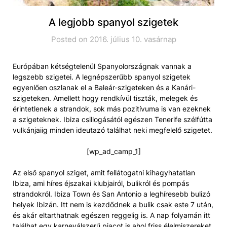
A legjobb spanyol szigetek
Posted on 2016. július 10. vasárnap
Európában kétségtelenül Spanyolországnak vannak a
legszebb szigetei. A legnépszerűbb spanyol szigetek
egyenlően oszlanak el a Baleár-szigeteken és a Kanári-
szigeteken. Amellett hogy rendkívül tiszták, melegek és
érintetlenek a strandok, sok más pozitívuma is van ezeknek
a szigeteknek. Ibiza csillogásától egészen Tenerife szélfútta
vulkánjaiig minden ideutazó találhat neki megfelelő szigetet.
[wp_ad_camp_1]
Az első spanyol sziget, amit fellátogatni kihagyhatatlan
Ibiza, ami híres éjszakai klubjairól, bulikról és pompás
strandokról. Ibiza Town és San Antonio a leghíresebb bulizó
helyek Ibizán. Itt nem is kezdődnek a bulik csak este 7 után,
és akár eltarthatnak egészen reggelig is. A nap folyamán itt
találhat egy karneválszerű piacot is ahol friss élelmiszereket