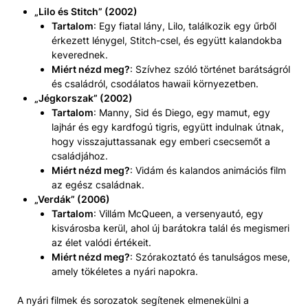
„Lilo és Stitch” (2002)
Tartalom
: Egy fiatal lány, Lilo, találkozik egy űrből
érkezett lénygel, Stitch-csel, és együtt kalandokba
keverednek.
Miért nézd meg?
: Szívhez szóló történet barátságról
és családról, csodálatos hawaii környezetben.
„Jégkorszak” (2002)
Tartalom
: Manny, Sid és Diego, egy mamut, egy
lajhár és egy kardfogú tigris, együtt indulnak útnak,
hogy visszajuttassanak egy emberi csecsemőt a
családjához.
Miért nézd meg?
: Vidám és kalandos animációs film
az egész családnak.
„Verdák” (2006)
Tartalom
: Villám McQueen, a versenyautó, egy
kisvárosba kerül, ahol új barátokra talál és megismeri
az élet valódi értékeit.
Miért nézd meg?
: Szórakoztató és tanulságos mese,
amely tökéletes a nyári napokra.
A nyári filmek és sorozatok segítenek elmenekülni a