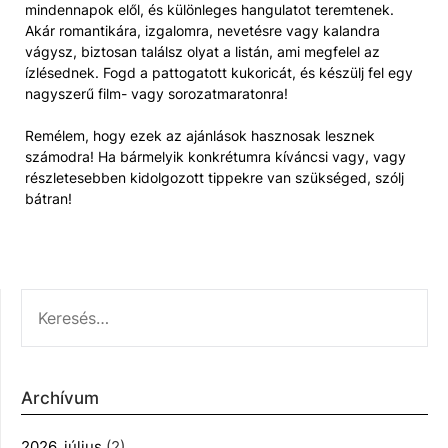
mindennapok elől, és különleges hangulatot teremtenek.
Akár romantikára, izgalomra, nevetésre vagy kalandra
vágysz, biztosan találsz olyat a listán, ami megfelel az
ízlésednek. Fogd a pattogatott kukoricát, és készülj fel egy
nagyszerű film- vagy sorozatmaratonra!
Remélem, hogy ezek az ajánlások hasznosak lesznek
számodra! Ha bármelyik konkrétumra kíváncsi vagy, vagy
részletesebben kidolgozott tippekre van szükséged, szólj
bátran!
KERESÉS:
Archívum
2026. július
(2)