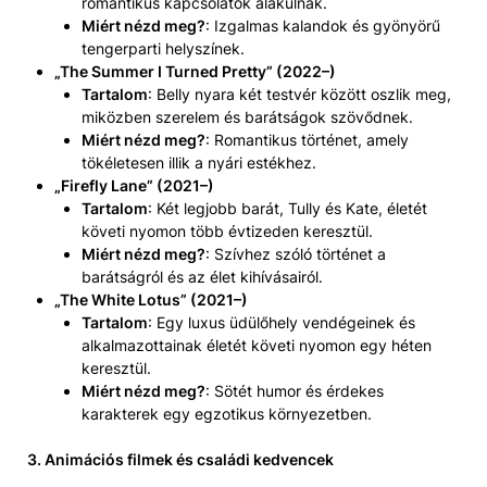
romantikus kapcsolatok alakulnak.
Miért nézd meg?
: Izgalmas kalandok és gyönyörű
tengerparti helyszínek.
„The Summer I Turned Pretty” (2022–)
Tartalom
: Belly nyara két testvér között oszlik meg,
miközben szerelem és barátságok szövődnek.
Miért nézd meg?
: Romantikus történet, amely
tökéletesen illik a nyári estékhez.
„Firefly Lane” (2021–)
Tartalom
: Két legjobb barát, Tully és Kate, életét
követi nyomon több évtizeden keresztül.
Miért nézd meg?
: Szívhez szóló történet a
barátságról és az élet kihívásairól.
„The White Lotus” (2021–)
Tartalom
: Egy luxus üdülőhely vendégeinek és
alkalmazottainak életét követi nyomon egy héten
keresztül.
Miért nézd meg?
: Sötét humor és érdekes
karakterek egy egzotikus környezetben.
3. Animációs filmek és családi kedvencek