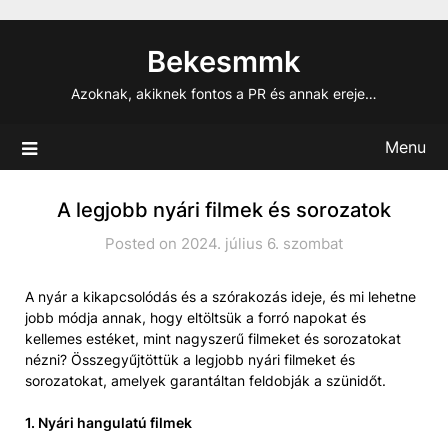
Skip
to
Bekesmmk
content
Azoknak, akiknek fontos a PR és annak ereje…
Menu
A legjobb nyári filmek és sorozatok
Posted on 2024. július 6. szombat
A nyár a kikapcsolódás és a szórakozás ideje, és mi lehetne
jobb módja annak, hogy eltöltsük a forró napokat és
kellemes estéket, mint nagyszerű filmeket és sorozatokat
nézni? Összegyűjtöttük a legjobb nyári filmeket és
sorozatokat, amelyek garantáltan feldobják a szünidőt.
1. Nyári hangulatú filmek