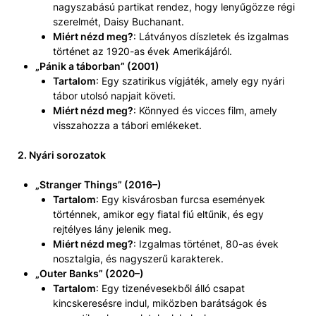
nagyszabású partikat rendez, hogy lenyűgözze régi
szerelmét, Daisy Buchanant.
Miért nézd meg?
: Látványos díszletek és izgalmas
történet az 1920-as évek Amerikájáról.
„Pánik a táborban” (2001)
Tartalom
: Egy szatirikus vígjáték, amely egy nyári
tábor utolsó napjait követi.
Miért nézd meg?
: Könnyed és vicces film, amely
visszahozza a tábori emlékeket.
2. Nyári sorozatok
„Stranger Things” (2016–)
Tartalom
: Egy kisvárosban furcsa események
történnek, amikor egy fiatal fiú eltűnik, és egy
rejtélyes lány jelenik meg.
Miért nézd meg?
: Izgalmas történet, 80-as évek
nosztalgia, és nagyszerű karakterek.
„Outer Banks” (2020–)
Tartalom
: Egy tizenévesekből álló csapat
kincskeresésre indul, miközben barátságok és