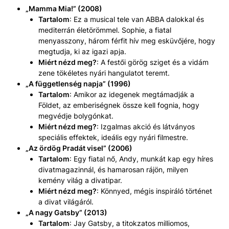
„Mamma Mia!” (2008)
Tartalom
: Ez a musical tele van ABBA dalokkal és
mediterrán életörömmel. Sophie, a fiatal
menyasszony, három férfit hív meg esküvőjére, hogy
megtudja, ki az igazi apja.
Miért nézd meg?
: A festői görög sziget és a vidám
zene tökéletes nyári hangulatot teremt.
„A függetlenség napja” (1996)
Tartalom
: Amikor az idegenek megtámadják a
Földet, az emberiségnek össze kell fognia, hogy
megvédje bolygónkat.
Miért nézd meg?
: Izgalmas akció és látványos
speciális effektek, ideális egy nyári filmestre.
„Az ördög Pradát visel” (2006)
Tartalom
: Egy fiatal nő, Andy, munkát kap egy híres
divatmagazinnál, és hamarosan rájön, milyen
kemény világ a divatipar.
Miért nézd meg?
: Könnyed, mégis inspiráló történet
a divat világáról.
„A nagy Gatsby” (2013)
Tartalom
: Jay Gatsby, a titokzatos milliomos,