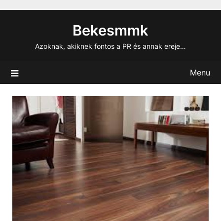
Skip
to
Bekesmmk
content
Azoknak, akiknek fontos a PR és annak ereje…
Menu