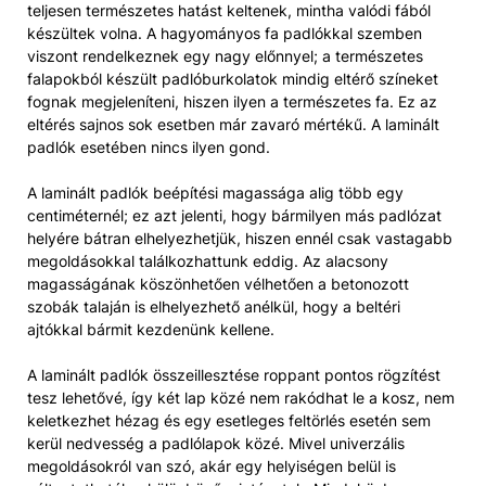
teljesen természetes hatást keltenek, mintha valódi fából
készültek volna. A hagyományos fa padlókkal szemben
viszont rendelkeznek egy nagy előnnyel; a természetes
falapokból készült padlóburkolatok mindig eltérő színeket
fognak megjeleníteni, hiszen ilyen a természetes fa. Ez az
eltérés sajnos sok esetben már zavaró mértékű. A laminált
padlók esetében nincs ilyen gond.
A laminált padlók beépítési magassága alig több egy
centiméternél; ez azt jelenti, hogy bármilyen más padlózat
helyére bátran elhelyezhetjük, hiszen ennél csak vastagabb
megoldásokkal találkozhattunk eddig. Az alacsony
magasságának köszönhetően vélhetően a betonozott
szobák talaján is elhelyezhető anélkül, hogy a beltéri
ajtókkal bármit kezdenünk kellene.
A laminált padlók összeillesztése roppant pontos rögzítést
tesz lehetővé, így két lap közé nem rakódhat le a kosz, nem
keletkezhet hézag és egy esetleges feltörlés esetén sem
kerül nedvesség a padlólapok közé. Mivel univerzális
megoldásokról van szó, akár egy helyiségen belül is