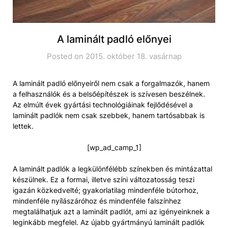
A laminált padló előnyei
Posted on 2015. október 18. vasárnap
A laminált padló előnyeiről nem csak a forgalmazók, hanem
a felhasználók és a belsőépítészek is szívesen beszélnek.
Az elmúlt évek gyártási technológiáinak fejlődésével a
laminált padlók nem csak szebbek, hanem tartósabbak is
lettek.
[wp_ad_camp_1]
A laminált padlók a legkülönfélébb színekben és mintázattal
készülnek. Ez a formai, illetve színi változatosság teszi
igazán közkedvelté; gyakorlatilag mindenféle bútorhoz,
mindenféle nyílászáróhoz és mindenféle falszínhez
megtalálhatjuk azt a laminált padlót, ami az igényeinknek a
leginkább megfelel. Az újabb gyártmányú laminált padlók