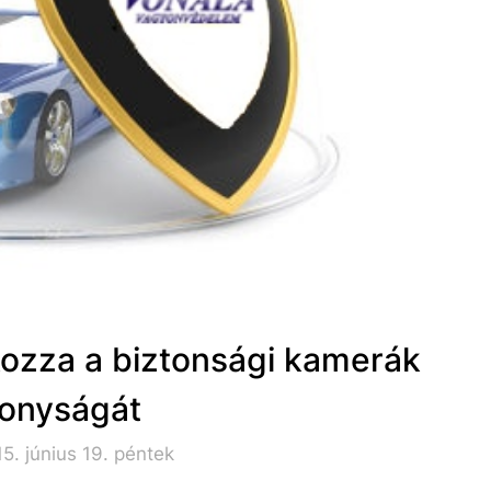
okozza a biztonsági kamerák
onyságát
5. június 19. péntek