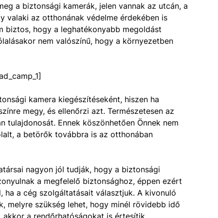
eg a biztonsági kamerák, jelen vannak az utcán, a
y valaki az otthonának védelme érdekében is
m biztos, hogy a leghatékonyabb megoldást
zólalásakor nem valószínű, hogy a környezetben
ad_camp_1]
tonsági kamera kiegészítéseként, hiszen ha
yszínre megy, és ellenőrzi azt. Természetesen az
gatlan tulajdonosát. Ennek köszönhetően Önnek nem
ólalt, a betörők továbbra is az otthonában
ársai nagyon jól tudják, hogy a biztonsági
nyulnak a megfelelő biztonsághoz, éppen ezért
, ha a cég szolgáltatásait választjuk. A kivonuló
k, melyre szükség lehet, hogy minél rövidebb idő
, akkor a rendőrhatóságokat is értesítik.