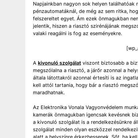
Napjainkban nagyon sok helyen találhatóak m
pénzautomatáknál, de még az sem ritka, hog
felszereltet egyet. Ám ezek önmagukban ne
jelentik, hiszen a riasztó szirénájának megs
valaki reagálni is fog az eseményekre.
[wp_
A
kivonuló szolgálat
viszont biztosabb a biz
megszólalna a riasztó, a járőr azonnal a hel
általa látottakról azonnal értesíti is az in
kell attól tartania, hogy bár a riasztó megsz
maradhatnak.
Az Elektronika Vonala Vagyonvédelem munkat
kamerák önmagukban igencsak kevésnek bizo
a kivonuló szolgálat is a rendelkezésünkre áll
szolgálat minden olyan eszközzel rendelkezi
alatt a helyszínre érkezhessenek. Sőt, ha kell