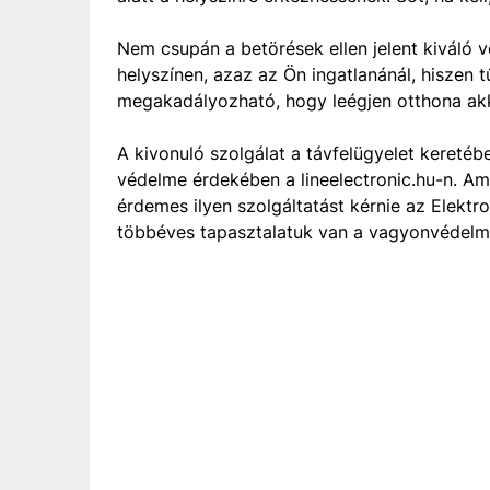
Nem csupán a betörések ellen jelent kiváló v
helyszínen, azaz az Ön ingatlanánál, hiszen t
megakadályozható, hogy leégjen otthona akko
A kivonuló szolgálat a távfelügyelet kereté
védelme érdekében a lineelectronic.hu-n. Am
érdemes ilyen szolgáltatást kérnie az Elekt
többéves tapasztalatuk van a vagyonvédelmi