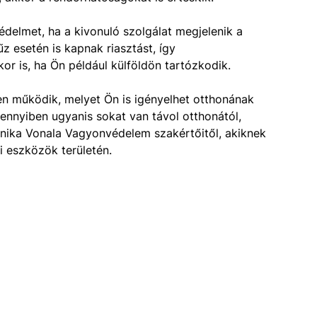
édelmet, ha a kivonuló szolgálat megjelenik a
űz esetén is kapnak riasztást, így
r is, ha Ön például külföldön tartózkodik.
ben működik, melyet Ön is igényelhet otthonának
ennyiben ugyanis sokat van távol otthonától,
ronika Vonala Vagyonvédelem szakértőitől, akiknek
 eszközök területén.