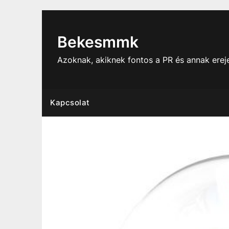
Skip
to
content
Bekesmmk
Azoknak, akiknek fontos a PR és annak ere
Kapcsolat