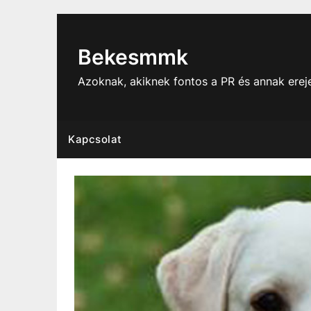
Skip
to
content
Bekesmmk
Azoknak, akiknek fontos a PR és annak ere
Kapcsolat