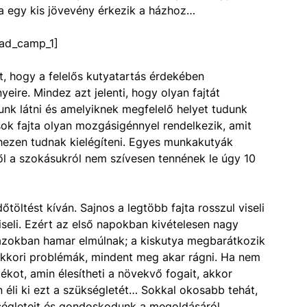
 ha egy kis jövevény érkezik a házhoz…
ad_camp_1]
et, hogy a felelős kutyatartás érdekében
yeire. Mindez azt jelenti, hogy olyan fajtát
nk látni és amelyiknek megfelelő helyet tudunk
 sok fajta olyan mozgásigénnyel rendelkezik, amit
hezen tudnak kielégíteni. Egyes munkakutyák
ől a szokásukról nem szívesen tennének le úgy 10
töltést kíván. Sajnos a legtöbb fajta rosszul viseli
seli. Ezért az első napokban kivételesen nagy
 azokban hamar elmúlnak; a kiskutya megbarátkozik
ökkori problémák, mindent meg akar rágni. Ha nem
ékot, amin élesítheti a növekvő fogait, akkor
 éli ki ezt a szükségletét… Sokkal okosabb tehát,
ségleteit és gondoskodunk a megoldásáról.