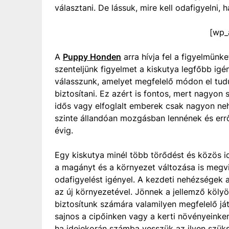
választani. De lássuk, mire kell odafigyelni,
[wp_
A
Puppy Honden
arra hívja fel a figyelmünk
szenteljünk figyelmet a kiskutya legfőbb igén
válasszunk, amelyet megfelelő módon el tudu
biztosítani. Ez azért is fontos, mert nagyon
idős vagy elfoglalt emberek csak nagyon ne
szinte állandóan mozgásban lennének és err
évig.
Egy kiskutya minél több törődést és közös idő
a magányt és a környezet változása is megvi
odafigyelést igényel. A kezdeti nehézségek
az új környezetével. Jönnek a jellemző köly
biztosítunk számára valamilyen megfelelő ját
sajnos a cipőinken vagy a kerti növényeinken
ha idejekorán számba vesszük az ilyen szük