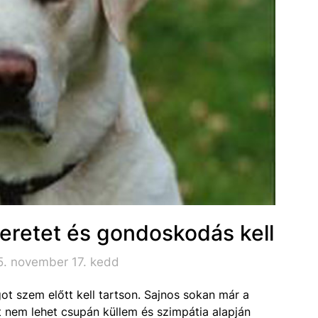
eretet és gondoskodás kell
5. november 17. kedd
ot szem előtt kell tartson. Sajnos sokan már a
t nem lehet csupán küllem és szimpátia alapján