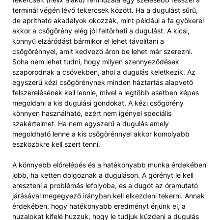
terminál végén lévő tekercsek között. Ha a dugulást sűrű,
de aprítható akadályok okozzák, mint például a fa gyökerei
akkor a csőgörény elég jól feltörheti a dugulást. A kicsi,
könnyű elzáródást bármikor el lehet távolítani a
csőgörénnyel, amit kedvező áron be lehet már szerezni.
Soha nem lehet tudni, hogy milyen szennyeződések
szaporodnak a csövekben, ahol a dugulás keletkezik. Az
egyszerű kézi csőgörénynek minden háztartás alapvető
felszerelésének kell lennie, mivel a legtöbb esetben képes
megoldani a kis dugulási gondokat. A kézi csőgörény
könnyen használható, ezért nem igényel speciális
szakértelmet. Ha nem egyszerű a dugulás amely
megoldható lenne a kis csőgörénnyel akkor komolyabb
eszközökre kell szert tenni.
A könnyebb előrelépés és a hatékonyabb munka érdekében
jobb, ha ketten dolgoznak a duguláson. A görényt le kell
ereszteni a problémás lefolyóba, és a dugót az óramutató
járásával megegyező irányban kell elkezdeni tekerni. Annak
érdekében, hogy hatékonyabb eredményt érjünk el, a
huzalokat kifelé húzzuk, hogy le tudjuk küzdeni a dugulás