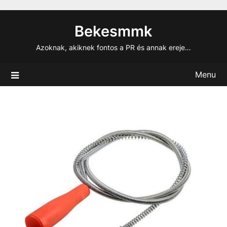
Skip
to
Bekesmmk
content
Azoknak, akiknek fontos a PR és annak ereje…
Menu