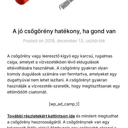
A jó csőgörény hatékony, ha gond van
Posted on 2018. december 13. csütörtök
A csőgörény vagy leeresztő kígyó egy karcsú, rugalmas
csiga, amelyet a vízvezetékben lévő eldugulások
eltávolítására használnak. A csőgörény gyakran olyan
komoly dugulások számára van fenntartva, amelyeket egy
dugattyúval nem lehet lazítani. A csőgörényt gyakran
használják a vízvezeték-szerelők, hogy megtisztítsanak egy
eltömődött csatornát.
[wp_ad_camp_1]
További részletekért kattintson ide
és mindent megtudhat
a csőgörény hasznosságáról. A csőgörénynek van egy
tekercselt (hélix alakú) fémhuzala egy szélesebb résszel a