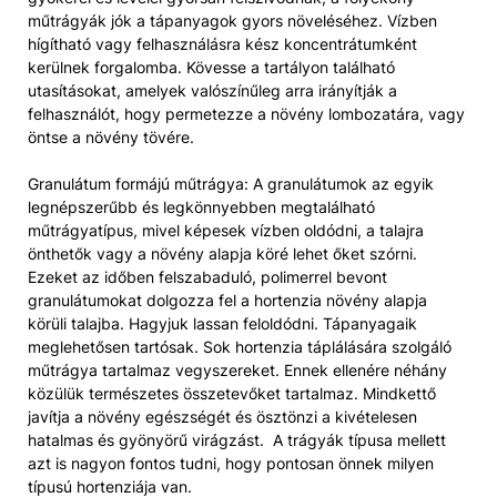
műtrágyák jók a tápanyagok gyors növeléséhez. Vízben
hígítható vagy felhasználásra kész koncentrátumként
kerülnek forgalomba. Kövesse a tartályon található
utasításokat, amelyek valószínűleg arra irányítják a
felhasználót, hogy permetezze a növény lombozatára, vagy
öntse a növény tövére.
Granulátum formájú műtrágya: A granulátumok az egyik
legnépszerűbb és legkönnyebben megtalálható
műtrágyatípus, mivel képesek vízben oldódni, a talajra
önthetők vagy a növény alapja köré lehet őket szórni.
Ezeket az időben felszabaduló, polimerrel bevont
granulátumokat dolgozza fel a hortenzia növény alapja
körüli talajba. Hagyjuk lassan feloldódni. Tápanyagaik
meglehetősen tartósak. Sok hortenzia táplálására szolgáló
műtrágya tartalmaz vegyszereket. Ennek ellenére néhány
közülük természetes összetevőket tartalmaz. Mindkettő
javítja a növény egészségét és ösztönzi a kivételesen
hatalmas és gyönyörű virágzást. A trágyák típusa mellett
azt is nagyon fontos tudni, hogy pontosan önnek milyen
típusú hortenziája van.