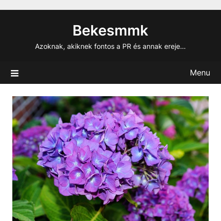
Skip
to
Bekesmmk
content
Azoknak, akiknek fontos a PR és annak ereje…
Menu