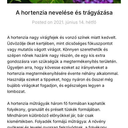
A hortenzia nevelése és trágyázása
Posted on 2021. június 14. hétfő
A hortenzia nagy virágfejek és vonzó színek miatt kedvelt.
Üdvözölje őket kertjében, mint dicsőséges fókuszpontot
vagy mutatós vágott virágot. Könnyen szerethetők és
szépen nőnek hazánk nagy részén, de egy kis extra
gondozásra van szükségük a megtermékenyítés területén.
Ügyeljen arra, hogy kövesse ezeket az irányelveket a
hortenzia megtermékenyítésére évente néhány alkalommal.
Használja ezeket a tippeket, hogy nyáron és ősszel még
bujább virágokat fogadjon, és egészséges legyen a
lombozat.
A hortenzia műtrágyák három fő formában kaphatók
folyékony, granulált és préselt tüskék formájában.
Mindhárom különböző előnyökkel jár, bár csak
kismértékben. Folyadék formájú műtrágya: A növény
gyökerei és levelei gyorsan felszívódnak, a folyékony