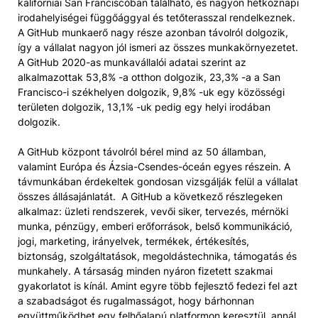
kaliforniai San Franciscóban található, és nagyon hétköznapi
irodahelyiségei függőággyal és tetőterasszal rendelkeznek.
A GitHub munkaerő nagy része azonban távolról dolgozik,
így a vállalat nagyon jól ismeri az összes munkakörnyezetet.
A GitHub 2020-as munkavállalói adatai szerint az
alkalmazottak 53,8% -a otthon dolgozik, 23,3% -a a San
Francisco-i székhelyen dolgozik, 9,8% -uk egy közösségi
területen dolgozik, 13,1% -uk pedig egy helyi irodában
dolgozik.
A GitHub központ távolról bérel mind az 50 államban,
valamint Európa és Ázsia-Csendes-óceán egyes részein. A
távmunkában érdekeltek gondosan vizsgálják felül a vállalat
összes állásajánlatát. A GitHub a következő részlegeken
alkalmaz: üzleti rendszerek, vevői siker, tervezés, mérnöki
munka, pénzügy, emberi erőforrások, belső kommunikáció,
jogi, marketing, irányelvek, termékek, értékesítés,
biztonság, szolgáltatások, megoldástechnika, támogatás és
munkahely. A társaság minden nyáron fizetett szakmai
gyakorlatot is kínál. Amint egyre több fejlesztő fedezi fel azt
a szabadságot és rugalmasságot, hogy bárhonnan
együttműködhet egy felhőalapú platformon keresztül, annál