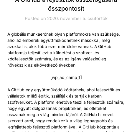
összpontosít
Posted on 2020. november 5. csütörtök
A globális munkaerőnek olyan platformokra van szüksége,
ahol az emberek együttműködhetnek másokkal, még
azokkal is, akik több ezer mérföldre vannak. A GitHub
platformja teljesíti ezt a küldetést a szoftver- és
kódfejlesztők számára, és ez az igény valószínűleg
növekszik az elkövetkező években.
[wp_ad_camp_1]
A GitHub egy együttműködő kódtárhely, ahol fejlesztők és
vállalatok milliói építik, szállítják és tartják karban
szoftverüket. A platform lehetővé teszi a fejlesztők számára,
hogy együtt dolgozzanak projekteken, és ötleteket
osszanak meg a világ minden tájáról. A GitHub hírnevet
szerzett arról, hogy rendelkezik a világ legnagyobb és
legfejlettebb fejlesztői platformjával. A GitHub központja a