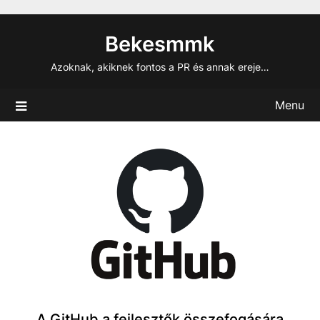
Skip
to
Bekesmmk
content
Azoknak, akiknek fontos a PR és annak ereje…
Menu
A GitHub a fejlesztők összefogására