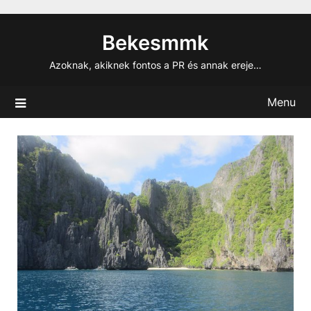
Skip
to
Bekesmmk
content
Azoknak, akiknek fontos a PR és annak ereje…
Menu