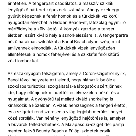
érintetlen. A tengerpart csodálatos, a masszív sziklák
lenyűgöző hátteret képeznek számára. Ahogy ezek egy
gyűrűt képeznek a fehér homok és a türkizkék víz körül,
nyugodtan élvezheti a Hidden Beach-et, látszólag egymillió
mérföldnyire a külvilágtól. A környék gazdag a tengeri
életben, ezért kiváló hely a sznorkelezésre is. A tengerpartra
néző hatalmas sziklákkal a Banul Beach olyan szép, mint
amilyennek elmondják. A türkizkék vizek lenyűgözően
ellentétesek a homok fehérjével és a sziklafal felől kitörő
zöld lombokkal.
Az északnyugati félszigeten, amely a Coron-szigetről nyílik,
Banol távoli helyzete azt jelenti, hogy hiányzik belőle a
szokásos turisztikai szolgáltatás-a látogatók azért jönnek
ide, hogy eltűnjenek mindettől, és élvezzék a békét és a
nyugalmat. A gyönyörű táj mellett kiváló snorkeling is
kínálkozik a közelben. A vizek hemzsegnek a tengeri élettől,
és a szigetet rendszeresen a világ legjobb merülési helyei
közé sorolják. Van néhány lenyűgöző hajótörése is, amelyet
a búvárok felfedezhetnek. A Malapascua-sziget déli partja
mentén fekvő Bounty Beach a Fülöp-szigetek egyik