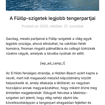
A Fülöp-szigetek legjobb tengerpartjai
Posted on 2020. október 31. szombat
Gazdag, mesés partjaival a Fülöp-szigetek a világ egyik
legjobb országa, ahová elindulhat, ha vakítóan fehér
homokra, finoman ringató pálmafákra és csillogó türkizkék
vizekre vágyik, amelyek a távolba nyúlnak ön előtt.
[wp_ad_camp_1]
Az El Nido fenséges strandja, a Hidden Beach azért kapta a
nevét, mert két magasodó mészkő képződmény között
helyezkedik el, amely eltakarja a látóteret; ez nagyban
hozzájárul annak magyarázatához, hogy miként őrizte meg
érintetlen megjelenését. Eldugott fekvése a Matinloc-
szigeten azt jelenti, hogy elég nehéz eljutni ide;
következésképpen a tengerpart elragadóan fejletlen és