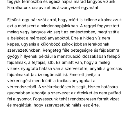
tegyük termoszba és egész napra marad langyos vizünk.
Forralhatunk csapvizet és ásványvizet egyaránt.
Ejtsünk egy pár szót arról, hogy miért is kellene alkalmazzuk
ezt a módszert a mindennapjainkban. A reggel fogyasztott
meleg vagy langyos víz segít az emésztésben, megtisztítja
a beleket a mérgező anyagoktól. Erre a hideg víz nem
képes, ugyanis a különböző zsírok jobban lerakódnak
szervezetünkben. Rengeteg féle betegségre és fájdalomra
gyógyír. Ilyenek például a menstruáció időszakában fellépő
fájdalmak, a fejfájás, stb. Ez amiatt van, hogy a meleg
víznek nyugtató hatása van a szervezetre, enyhíti a görcsös
fájdalmakat (az izomgörcsöt is). Emellett javítja a
vérkeringést mert kiüríti a toxikus anyagokat a
vérrendszerből. A székrekedésen is segít, hiszen hatására
gyorsabban lebontja a szervezet az ételeket és nem puffad
fel a gyomor. Fogyasszunk tehát rendszeresen forralt vizet
és meglátjuk, hogy szervezetünk hálás lesz érte.