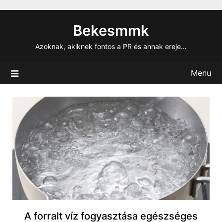
Skip
to
Bekesmmk
content
Azoknak, akiknek fontos a PR és annak ereje…
Menu
A forralt víz fogyasztása egészséges