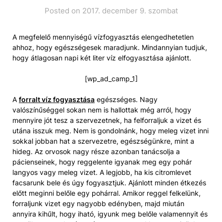
Posted on 2017. december 9. szombat
A megfelelő mennyiségű vízfogyasztás elengedhetetlen
ahhoz, hogy egészségesek maradjunk. Mindannyian tudjuk,
hogy átlagosan napi két liter víz elfogyasztása ajánlott.
[wp_ad_camp_1]
A
forralt víz fogyasztása
egészséges. Nagy
valószínűséggel sokan nem is hallottak még arról, hogy
mennyire jót tesz a szervezetnek, ha felforraljuk a vizet és
utána isszuk meg. Nem is gondolnánk, hogy meleg vizet inni
sokkal jobban hat a szervezetre, egészségünkre, mint a
hideg. Az orvosok nagy része azonban tanácsolja a
pácienseinek, hogy reggelente igyanak meg egy pohár
langyos vagy meleg vizet. A legjobb, ha kis citromlevet
facsarunk bele és úgy fogyasztjuk. Ajánlott minden étkezés
előtt meginni belőle egy pohárral. Amikor reggel felkelünk,
forraljunk vizet egy nagyobb edényben, majd miután
annyira kihűlt, hogy iható, igyunk meg belőle valamennyit és