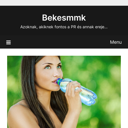
Skip
to
Bekesmmk
content
Azoknak, akiknek fontos a PR és annak ereje…
Menu