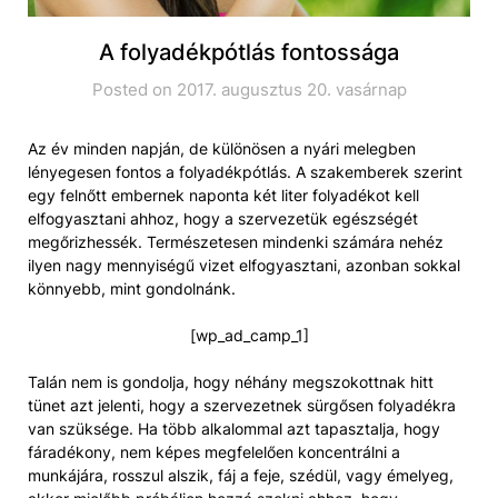
A folyadékpótlás fontossága
Posted on 2017. augusztus 20. vasárnap
Az év minden napján, de különösen a nyári melegben
lényegesen fontos a folyadékpótlás. A szakemberek szerint
egy felnőtt embernek naponta két liter folyadékot kell
elfogyasztani ahhoz, hogy a szervezetük egészségét
megőrizhessék. Természetesen mindenki számára nehéz
ilyen nagy mennyiségű vizet elfogyasztani, azonban sokkal
könnyebb, mint gondolnánk.
[wp_ad_camp_1]
Talán nem is gondolja, hogy néhány megszokottnak hitt
tünet azt jelenti, hogy a szervezetnek sürgősen folyadékra
van szüksége. Ha több alkalommal azt tapasztalja, hogy
fáradékony, nem képes megfelelően koncentrálni a
munkájára, rosszul alszik, fáj a feje, szédül, vagy émelyeg,