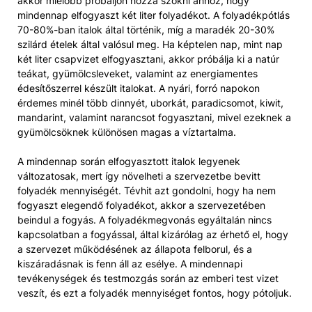
akkor mielőbb próbáljon hozzá szokni ahhoz, hogy
mindennap elfogyaszt két liter folyadékot. A folyadékpótlás
70-80%-ban italok által történik, míg a maradék 20-30%
szilárd ételek által valósul meg. Ha képtelen nap, mint nap
két liter csapvizet elfogyasztani, akkor próbálja ki a natúr
teákat, gyümölcsleveket, valamint az energiamentes
édesítőszerrel készült italokat. A nyári, forró napokon
érdemes minél több dinnyét, uborkát, paradicsomot, kiwit,
mandarint, valamint narancsot fogyasztani, mivel ezeknek a
gyümölcsöknek különösen magas a víztartalma.
A mindennap során elfogyasztott italok legyenek
változatosak, mert így növelheti a szervezetbe bevitt
folyadék mennyiségét. Tévhit azt gondolni, hogy ha nem
fogyaszt elegendő folyadékot, akkor a szervezetében
beindul a fogyás. A folyadékmegvonás egyáltalán nincs
kapcsolatban a fogyással, által kizárólag az érhető el, hogy
a szervezet működésének az állapota felborul, és a
kiszáradásnak is fenn áll az esélye. A mindennapi
tevékenységek és testmozgás során az emberi test vizet
veszít, és ezt a folyadék mennyiséget fontos, hogy pótoljuk.