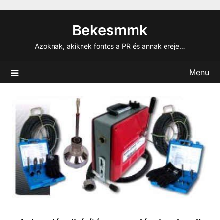
Skip
to
Bekesmmk
content
Azoknak, akiknek fontos a PR és annak ereje…
Menu