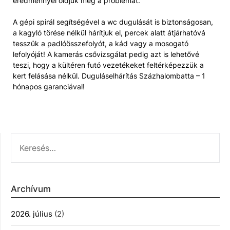
eredménnyel oldjuk meg a problémát.
A gépi spirál segítségével a wc dugulását is biztonságosan,
a kagyló törése nélkül hárítjuk el, percek alatt átjárhatóvá
tesszük a padlóösszefolyót, a kád vagy a mosogató
lefolyóját! A kamerás csővizsgálat pedig azt is lehetővé
teszi, hogy a kültéren futó vezetékeket feltérképezzük a
kert felásása nélkül. Duguláselhárítás Százhalombatta – 1
hónapos garanciával!
KERESÉS:
Archívum
2026. július
(2)