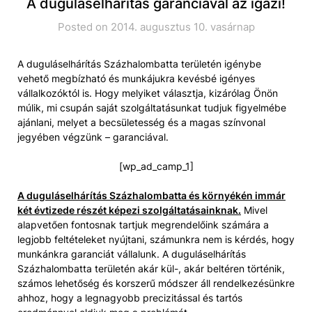
A duguláselhárítás garanciával az igazi!
Posted on 2014. augusztus 10. vasárnap
A duguláselhárítás Százhalombatta területén igénybe
vehető megbízható és munkájukra kevésbé igényes
vállalkozóktól is. Hogy melyiket választja, kizárólag Önön
múlik, mi csupán saját szolgáltatásunkat tudjuk figyelmébe
ajánlani, melyet a becsületesség és a magas színvonal
jegyében végzünk – garanciával.
[wp_ad_camp_1]
A duguláselhárítás Százhalombatta és környékén immár
két évtizede részét képezi szolgáltatásainknak.
Mivel
alapvetően fontosnak tartjuk megrendelőink számára a
legjobb feltételeket nyújtani, számunkra nem is kérdés, hogy
munkánkra garanciát vállalunk. A duguláselhárítás
Százhalombatta területén akár kül-, akár beltéren történik,
számos lehetőség és korszerű módszer áll rendelkezésünkre
ahhoz, hogy a legnagyobb precizitással és tartós