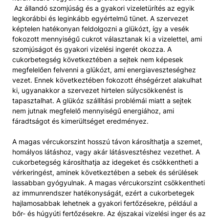
Az állandó szomjúság és a gyakori vizeletürítés az egyik
legkorábbi és leginkább egyértelmű tünet. A szervezet
képtelen hatékonyan feldolgozni a glükózt, így a vesék
fokozott mennyiségű cukrot választanak ki a vizelettel, ami
szomjúságot és gyakori vizelési ingerét okozza. A
cukorbetegség következtében a sejtek nem képesek
megfelelően felvenni a glükózt, ami energiaveszteséghez
vezet. Ennek következtében fokozott éhségérzet alakulhat
ki, ugyanakkor a szervezet hirtelen súlycsökkenést is
tapasztalhat. A glükóz szállítási problémái miatt a sejtek
nem jutnak megfelelő mennyiségű energiához, ami
fáradtságot és kimerültséget eredményez.
A magas vércukorszint hosszú távon károsíthatja a szemet,
homályos látáshoz, vagy akár látásvesztéshez vezethet. A
cukorbetegség károsíthatja az idegeket és csökkentheti a
vérkeringést, aminek következtében a sebek és sérülések
lassabban gyógyulnak. A magas vércukorszint csökkentheti
az immunrendszer hatékonyságát, ezért a cukorbetegek
hajlamosabbak lehetnek a gyakori fertőzésekre, például a
bőr- és húgyúti fertőzésekre. Az éjszakai vizelési inger és az