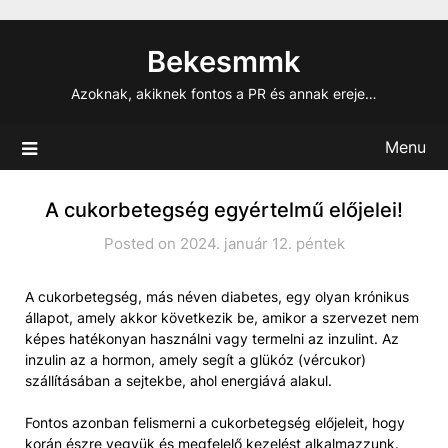
Skip
to
Bekesmmk
content
Azoknak, akiknek fontos a PR és annak ereje…
Menu
A cukorbetegség egyértelmű előjelei!
Posted on 2024. január 12. péntek
A cukorbetegség, más néven diabetes, egy olyan krónikus
állapot, amely akkor következik be, amikor a szervezet nem
képes hatékonyan használni vagy termelni az inzulint. Az
inzulin az a hormon, amely segít a glükóz (vércukor)
szállításában a sejtekbe, ahol energiává alakul.
Fontos azonban felismerni a cukorbetegség előjeleit, hogy
korán észre vegyük és megfelelő kezelést alkalmazzunk.