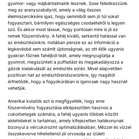
gyomor- vagy májbántalmaink lesznek. Sose feledkezzünk
meg az aranyszabályról, amely a világ összes
élelmiszercikkére igaz, hogy semmiből sem jó túl sokat
fogyasztani, bármilyen egészséges csodaételről is legyen
szó. És akkor most lássuk, hogy pontosan mire is jó ez
remek fűszernövény. A fahéj kiváló, serkentő hatással van
az emésztésünkre. Indiában persze ez az információ a
legkevésbé sem számít újdonságnak, az ott élők ugyanis
gyakran főznek fahéjból teát, amely megnyugtatja a
gyomrot, megszünteti a puffadást és megakadályozza a
gázok kialakulását az emésztés során. Mivel alapvetően
pozitívan hat az emésztőrendszerünkre, így magától
érthetődik, hogy a fogyókúrában is igencsak nagy hasznát
vehetjük.
Amerikai kutatók azt is megfigyelték, hogy eme
fűszernövény fogyasztása elképesztően hasznos a
cukorbetegek számára, a fahéj ugyanis többek között
aldehideket is tartalmaz, amely kifejezetten hatékonynak
bizonyul a vércukorszint optimalizálásában. Mézzel és vízzel
összekeverve hihetetlenül jól orvosolja az ízületi