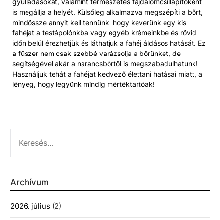
gyulladásokat, valamint természetes fájdalomcsillapítóként
is megállja a helyét. Külsőleg alkalmazva megszépíti a bőrt,
mindössze annyit kell tennünk, hogy keverünk egy kis
fahéjat a testápolónkba vagy egyéb krémeinkbe és rövid
időn belül érezhetjük és láthatjuk a fahéj áldásos hatását. Ez
a fűszer nem csak szebbé varázsolja a bőrünket, de
segítségével akár a narancsbőrtől is megszabadulhatunk!
Használjuk tehát a fahéjat kedvező élettani hatásai miatt, a
lényeg, hogy legyünk mindig mértéktartóak!
KERESÉS:
Archívum
2026. július
(2)