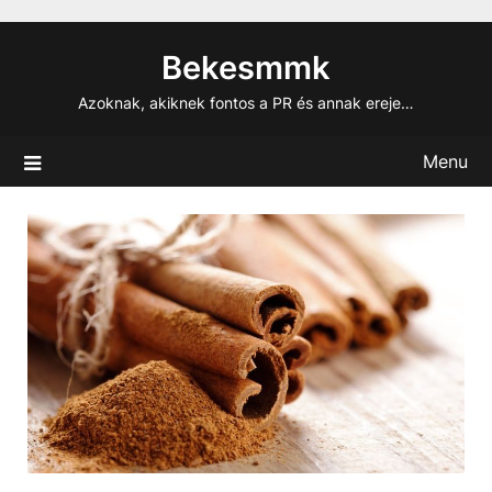
Skip
to
Bekesmmk
content
Azoknak, akiknek fontos a PR és annak ereje…
Menu