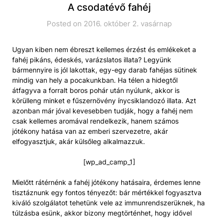
A csodatévő fahéj
Posted on 2016. október 2. vasárnap
Ugyan kiben nem ébreszt kellemes érzést és emlékeket a
fahéj pikáns, édeskés, varázslatos illata? Legyünk
bármennyire is jól lakottak, egy-egy darab fahéjas sütinek
mindig van hely a pocakunkban. Ha télen a hidegtől
átfagyva a forralt boros pohár után nyúlunk, akkor is
körülleng minket e fűszernövény ínycsiklandozó illata. Azt
azonban már jóval kevesebben tudják, hogy a fahéj nem
csak kellemes aromával rendelkezik, hanem számos
jótékony hatása van az emberi szervezetre, akár
elfogyasztjuk, akár külsőleg alkalmazzuk.
[wp_ad_camp_1]
Mielőtt rátérnénk a fahéj jótékony hatásaira, érdemes lenne
tisztáznunk egy fontos tényezőt: bár mértékkel fogyasztva
kiváló szolgálatot tehetünk vele az immunrendszerüknek, ha
túlzásba esünk, akkor bizony megtörténhet, hogy idővel