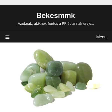
Skip
to
Bekesmmk
content
Azoknak, akiknek fontos a PR és annak ereje…
Menu