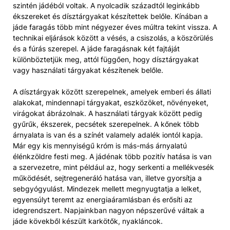
szintén jádéból voltak. A nyolcadik századtól leginkább
ékszereket és dísztárgyakat készítettek belőle. Kínában a
jáde faragás több mint négyezer éves múltra tekint vissza. A
technikai eljárások között a vésés, a csiszolás, a köszörülés
és a fúrás szerepel. A jáde faragásnak két fajtáját
különböztetjük meg, attól függően, hogy dísztárgyakat
vagy használati tárgyakat készítenek belőle.
A dísztárgyak között szerepelnek, amelyek emberi és állati
alakokat, mindennapi tárgyakat, eszközöket, növényeket,
virágokat ábrázolnak. A használati tárgyak között pedig
gyűrűk, ékszerek, pecsétek szerepelnek. A kőnek több
árnyalata is van és a színét valamely adalék iontól kapja.
Már egy kis mennyiségű króm is más-más árnyalatú
élénkzöldre festi meg. A jádénak több pozitív hatása is van
a szervezetre, mint például az, hogy serkenti a mellékvesék
működését, sejtregeneráló hatása van, illetve gyorsítja a
sebgyógyulást. Mindezek mellett megnyugtatja a lelket,
egyensúlyt teremt az energiaáramlásban és erősíti az
idegrendszert. Napjainkban nagyon népszerűvé váltak a
jáde kövekből készült karkötők, nyakláncok.