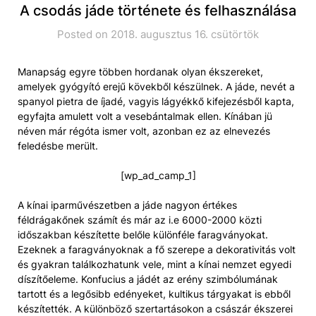
A csodás jáde története és felhasználása
Posted on 2018. augusztus 16. csütörtök
Manapság egyre többen hordanak olyan ékszereket,
amelyek gyógyító erejű kövekből készülnek. A jáde, nevét a
spanyol pietra de íjadé, vagyis lágyékkő kifejezésből kapta,
egyfajta amulett volt a vesebántalmak ellen. Kínában jü
néven már régóta ismer volt, azonban ez az elnevezés
feledésbe merült.
[wp_ad_camp_1]
A kínai iparművészetben a jáde nagyon értékes
féldrágakőnek számít és már az i.e 6000-2000 közti
időszakban készítette belőle különféle faragványokat.
Ezeknek a faragványoknak a fő szerepe a dekorativitás volt
és gyakran találkozhatunk vele, mint a kínai nemzet egyedi
díszítőeleme. Konfucius a jádét az erény szimbólumának
tartott és a legősibb edényeket, kultikus tárgyakat is ebből
készítették. A különböző szertartásokon a császár ékszerei