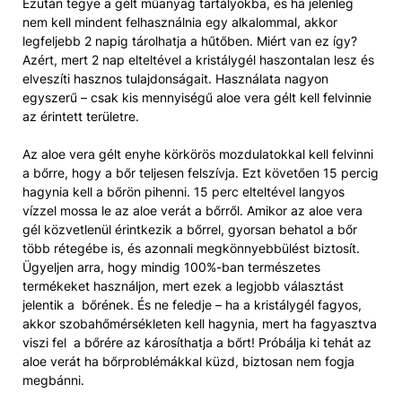
Ezután tegye a gélt műanyag tartályokba, és ha jelenleg
nem kell mindent felhasználnia egy alkalommal, akkor
legfeljebb 2 napig tárolhatja a hűtőben. Miért van ez így?
Azért, mert 2 nap elteltével a kristálygél haszontalan lesz és
elveszíti hasznos tulajdonságait. Használata nagyon
egyszerű – csak kis mennyiségű aloe vera gélt kell felvinnie
az érintett területre.
Az aloe vera gélt enyhe körkörös mozdulatokkal kell felvinni
a bőrre, hogy a bőr teljesen felszívja. Ezt követően 15 percig
hagynia kell a bőrön pihenni. 15 perc elteltével langyos
vízzel mossa le az aloe verát a bőrről. Amikor az aloe vera
gél közvetlenül érintkezik a bőrrel, gyorsan behatol a bőr
több rétegébe is, és azonnali megkönnyebbülést biztosít.
Ügyeljen arra, hogy mindig 100%-ban természetes
termékeket használjon, mert ezek a legjobb választást
jelentik a bőrének. És ne feledje – ha a kristálygél fagyos,
akkor szobahőmérsékleten kell hagynia, mert ha fagyasztva
viszi fel a bőrére az károsíthatja a bőrt! Próbálja ki tehát az
aloe verát ha bőrproblémákkal küzd, biztosan nem fogja
megbánni.