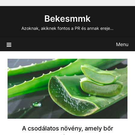
Skip
to
Bekesmmk
content
Azoknak, akiknek fontos a PR és annak ereje…
Menu
A csodálatos növény, amely bőr