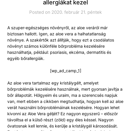
allergiákat kezel
Posted on 2020. február 21. péntek
A szuper-egészséges növényről, az aloe veráról már
biztosan hallott. Igen, az aloe vera a halhatatlanság
növénye. A szakértők azt állítják, hogy ezt a csodálatos
növényt számos különféle bőrprobléma kezelésére
használhatja, például: psoriasis, ekcéma, dermatitis és
egyéb bőrallergiák.
[wp_ad_camp_1]
Az aloe vera tartalmaz egy kristálygélt, amelyet
bőrproblémák kezelésére használnak, mert gyorsan javítja a
bőr állapotát. Hölgyeim és uraim, ma a szerencsés napjuk
van, mert ebben a cikkben megtudhatja, hogyan kell az aloe
verát használni bőrproblémáinak kezelésére. Hogyan lehet
kivonni az Aloe Vera géljét? Ez nagyon egyszerű – először
távolítsa el a külső részt (zöld) egy éles késsel. Nagyon
óvatosnak kell lennie, és kerülje a kristálygél károsodását.